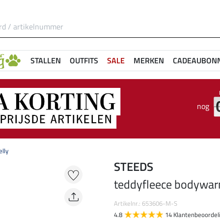
STALLEN
OUTFITS
SALE
MERKEN
CADEAUBON
nog
lly
STEEDS
teddyfleece bodywar
Artikelnr.: 653606-M-S
4.8
14 Klantenbeoordel