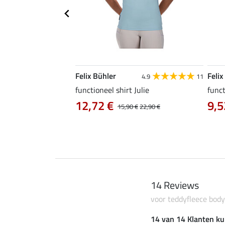
Felix Bühler
Felix
5.0
41
4.9
11
functioneel shirt Julie
funct
12,72 €
9,5
0 €
19,90 €
15,90 €
22,90 €
14 Reviews
voor teddyfleece bod
14 van 14 Klanten ku