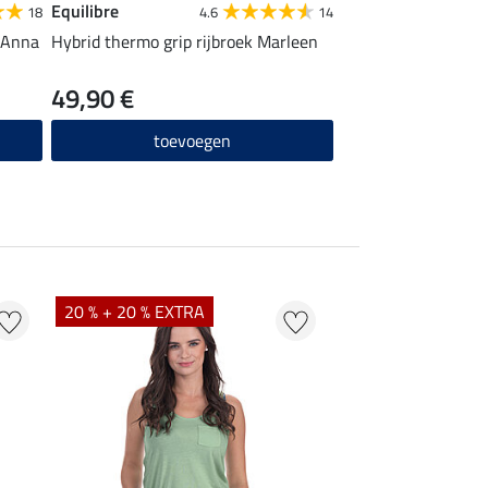
Equilibre
18
4.6
14
 Anna
Hybrid thermo grip rijbroek Marleen
49,90 €
toevoegen
20 % + 20 % EXTRA
20 % + 20 % EXTR