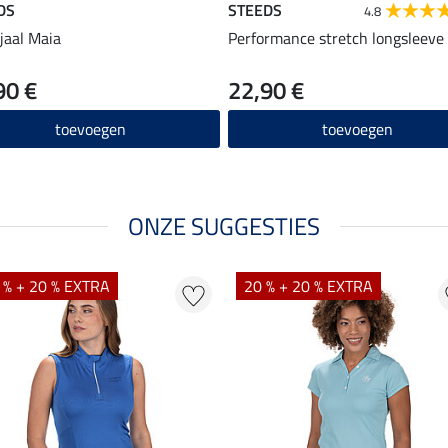
DS
STEEDS
4.8
sjaal Maia
Performance stretch longsleeve
90 €
22,90 €
toevoegen
toevoegen
ONZE SUGGESTIES
 % + 20 % EXTRA
20 % + 20 % EXTRA