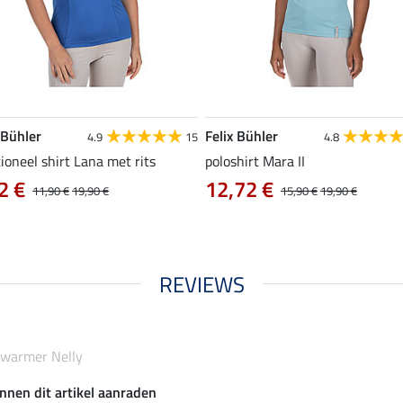
 Bühler
Felix Bühler
4.9
15
4.8
ioneel shirt Lana met rits
poloshirt Mara II
2 €
12,72 €
11,90 €
19,90 €
15,90 €
19,90 €
REVIEWS
ywarmer Nelly
nnen dit artikel aanraden