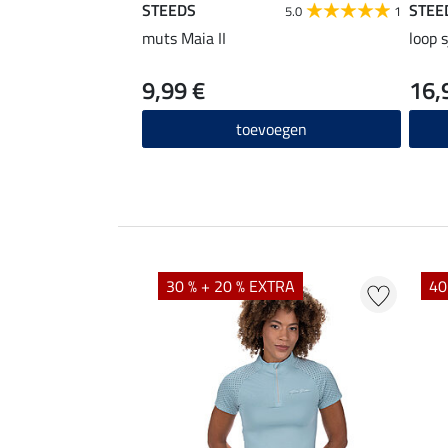
STEEDS
STEE
5.0
1
muts Maia II
loop 
9,99 €
16,
toevoegen
EXTRA
30 % + 20 % EXTRA
40