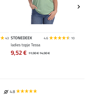
STONEDEEK
Felix Bühler
43
4.6
10
5
ladies topje Tessa
poloshirt Olivia
9,52 €
12,72 €
11,90 €
14,90 €
15,90 €
19
4.8