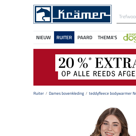
NIEUW
RUITER
PAARD
THEMA'S
Ruiter
Dames bovenkleding
teddyfleece bodywarmer Ne