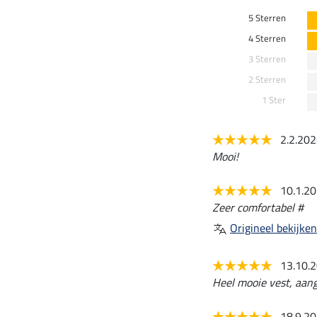
5 Sterren
4 Sterren
3 Sterren
2 Sterren
1 Ster
2.2.20
Mooi!
10.1.2
Zeer comfortabel #
Origineel bekijken
13.10.
Heel mooie vest, aan
18.9.2