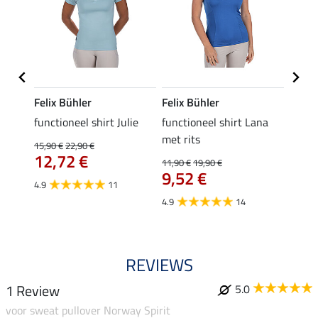
Felix Bühler
Felix Bühler
Felix
functioneel shirt Julie
functioneel shirt Lana
polosh
met rits
15,90 €
22,90 €
15,90 
12,72 €
12,
11,90 €
19,90 €
9,52 €
4.9
11
4.8
4.9
14
REVIEWS
1 Review
5.0
voor sweat pullover Norway Spirit