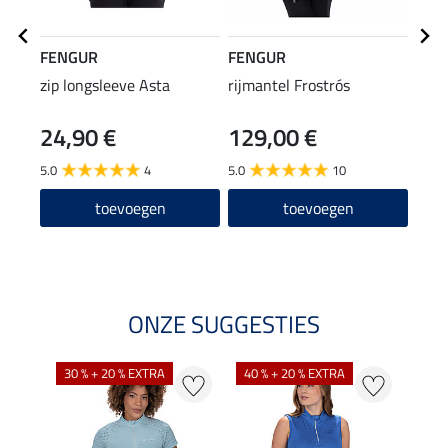
FENGUR
FENGUR
FEN
zip longsleeve Asta
rijmantel Frostrós
ther
Svar
24,90 €
129,00 €
10
5.0
4
5.0
10
4.5
toevoegen
toevoegen
ONZE SUGGESTIES
30 % + 20 % EXTRA
40 % + 20 % EXTRA
20 %