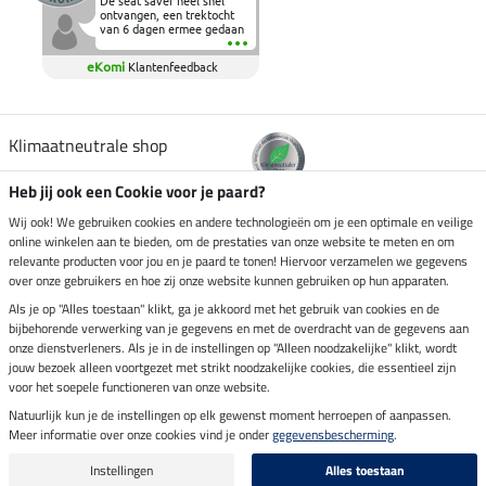
De seat saver heel snel
ontvangen, een trektocht
van 6 dagen ermee gedaan
en deze heeft de beproeving
fantastisch doorstaan.
eKomi
Klantenfeedback
Heerlijk zacht om op te
zitten en de billen wat te
sparen tijdens vele uren na
elkaar in het zadel.
Aanrader.
Klimaatneutrale shop
Heb jij ook een Cookie voor je paard?
Verzending per
Wij ook! We gebruiken cookies en andere technologieën om je een optimale en veilige
online winkelen aan te bieden, om de prestaties van onze website te meten en om
relevante producten voor jou en je paard te tonen! Hiervoor verzamelen we gegevens
over onze gebruikers en hoe zij onze website kunnen gebruiken op hun apparaten.
Veilig betalen met
Als je op "Alles toestaan" klikt, ga je akkoord met het gebruik van cookies en de
bijbehorende verwerking van je gegevens en met de overdracht van de gegevens aan
onze dienstverleners. Als je in de instellingen op "Alleen noodzakelijke" klikt, wordt
jouw bezoek alleen voortgezet met strikt noodzakelijke cookies, die essentieel zijn
Impressum
voor het soepele functioneren van onze website.
Natuurlijk kun je de instellingen op elk gewenst moment herroepen of aanpassen.
Meer informatie over onze cookies vind je onder
gegevensbescherming
.
Laatste update op 06.08.2026 om 14:39 uur
Alle prijzen in euro's, incl. BTW, excl. verzendkosten.
Instellingen
Alles toestaan