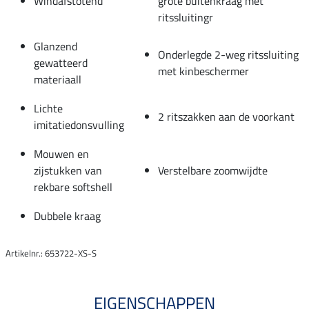
Windafstotend
grote buitenkraag met
ritssluitingr
Glanzend
Onderlegde 2-weg ritssluiting
gewatteerd
met kinbeschermer
materiaall
Lichte
2 ritszakken aan de voorkant
imitatiedonsvulling
Mouwen en
zijstukken van
Verstelbare zoomwijdte
rekbare softshell
Dubbele kraag
Artikelnr.: 653722-XS-S
EIGENSCHAPPEN