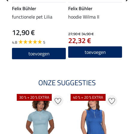
Felix Bühler
Felix Bühler
STE
functionele pet Lilia
hoodie Wilma II
knie
12,90 €
6,9
27,90 €
34,90 €
22,32 €
4.8
5
4.7
toevoegen
toevoegen
ONZE SUGGESTIES
30 % + 20 % EXTRA
40 % + 20 % EXTRA
20 %