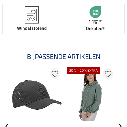
Windafstotend
Oekotex®
BIJPASSENDE ARTIKELEN
NI
20 % + 20 % EXTRA