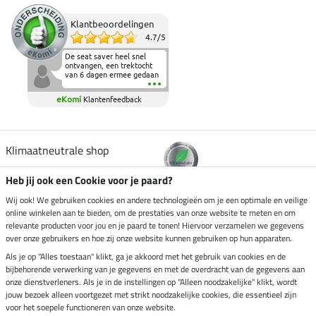
Klantbeoordelingen
4.7
/
5
De seat saver heel snel
ontvangen, een trektocht
van 6 dagen ermee gedaan
en deze heeft de beproeving
fantastisch doorstaan.
eKomi
Klantenfeedback
Heerlijk zacht om op te
zitten en de billen wat te
sparen tijdens vele uren na
elkaar in het zadel.
Aanrader.
Klimaatneutrale shop
Heb jij ook een Cookie voor je paard?
Verzending per
Wij ook! We gebruiken cookies en andere technologieën om je een optimale en veilige
online winkelen aan te bieden, om de prestaties van onze website te meten en om
relevante producten voor jou en je paard te tonen! Hiervoor verzamelen we gegevens
over onze gebruikers en hoe zij onze website kunnen gebruiken op hun apparaten.
Veilig betalen met
Als je op "Alles toestaan" klikt, ga je akkoord met het gebruik van cookies en de
bijbehorende verwerking van je gegevens en met de overdracht van de gegevens aan
onze dienstverleners. Als je in de instellingen op "Alleen noodzakelijke" klikt, wordt
jouw bezoek alleen voortgezet met strikt noodzakelijke cookies, die essentieel zijn
Impressum
voor het soepele functioneren van onze website.