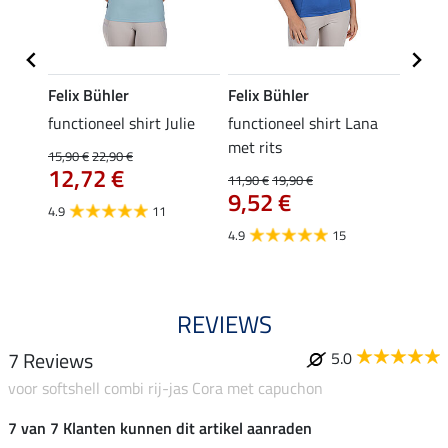
Felix Bühler
Felix Bühler
Felix
functioneel shirt Julie
functioneel shirt Lana
polosh
met rits
15,90 €
22,90 €
15,90 
12,72 €
12,
11,90 €
19,90 €
9,52 €
4.9
11
4.8
4.9
15
REVIEWS
7 Reviews
5.0
voor softshell combi rij-jas Cora met capuchon
7 van 7 Klanten kunnen dit artikel aanraden