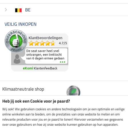
BE
VEILIG INKOPEN
Klantbeoordelingen
4.7
/
5
De seat saver heel snel
ontvangen, een trektocht
van 6 dagen ermee gedaan
en deze heeft de beproeving
fantastisch doorstaan.
eKomi
Klantenfeedback
Heerlijk zacht om op te
zitten en de billen wat te
sparen tijdens vele uren na
elkaar in het zadel.
Aanrader.
Klimaatneutrale shop
Heb jij ook een Cookie voor je paard?
Verzending per
Wij ook! We gebruiken cookies en andere technologieën om je een optimale en veilige
online winkelen aan te bieden, om de prestaties van onze website te meten en om
relevante producten voor jou en je paard te tonen! Hiervoor verzamelen we gegevens
over onze gebruikers en hoe zij onze website kunnen gebruiken op hun apparaten.