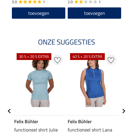
5.0
1
2.0
1
4.5
toevoegen
toevoegen
ONZE SUGGESTIES
30 % + 20 % EXTRA
40 % + 20 % EXTRA
20 %
Felix Bühler
Felix Bühler
Felix
functioneel shirt Julie
functioneel shirt Lana
polosh