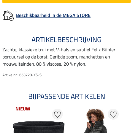
Beschikbaarheid in de MEGA STORE
ARTIKELBESCHRIJVING
Zachte, klassieke trui met V-hals en subtiel Felix Bühler
borduursel op de borst. Geribde zoom, manchetten en
mouwuiteinden. 80 % viscose, 20 % nylon.
Artikelnr.: 653728-XS-S
BIJPASSENDE ARTIKELEN
NIEUW
20