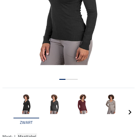
ZWART
Maat: |
Maattabel