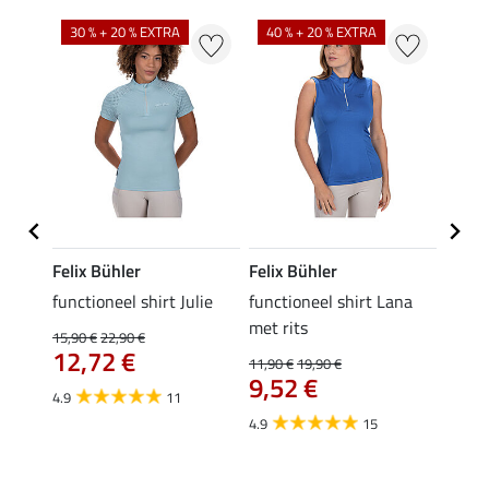
30 % + 20 % EXTRA
40 % + 20 % EXTRA
20 %
Felix Bühler
Felix Bühler
Felix
functioneel shirt Julie
functioneel shirt Lana
polosh
met rits
15,90 €
22,90 €
15,90 
12,72 €
12,
11,90 €
19,90 €
9,52 €
4.9
11
4.8
4.9
15