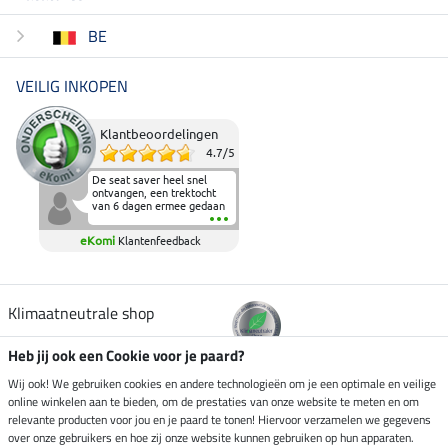
BE
VEILIG INKOPEN
Klantbeoordelingen
4.7
/
5
De seat saver heel snel
ontvangen, een trektocht
van 6 dagen ermee gedaan
en deze heeft de beproeving
fantastisch doorstaan.
eKomi
Klantenfeedback
Heerlijk zacht om op te
zitten en de billen wat te
sparen tijdens vele uren na
elkaar in het zadel.
Aanrader.
Klimaatneutrale shop
Heb jij ook een Cookie voor je paard?
Verzending per
Wij ook! We gebruiken cookies en andere technologieën om je een optimale en veilige
online winkelen aan te bieden, om de prestaties van onze website te meten en om
relevante producten voor jou en je paard te tonen! Hiervoor verzamelen we gegevens
over onze gebruikers en hoe zij onze website kunnen gebruiken op hun apparaten.