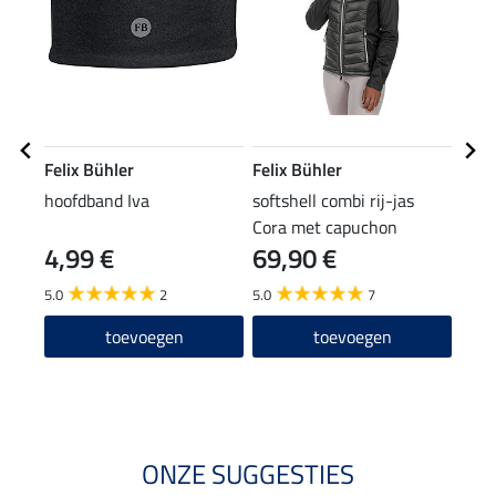
Felix Bühler
Felix Bühler
Feli
hoofdband Iva
softshell combi rij-jas
pet 
Cora met capuchon
4,99 €
69,90 €
7,99 
6,3
5.0
2
5.0
7
5.0
toevoegen
toevoegen
ONZE SUGGESTIES