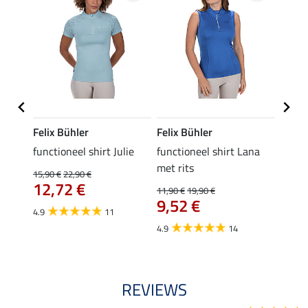
Felix Bühler
Felix Bühler
Felix
line
functioneel shirt Julie
functioneel shirt Lana
polosh
met rits
15,90 €
22,90 €
15,90 
12,72 €
12,
11,90 €
19,90 €
9,52 €
4.9
11
4.8
4.9
14
REVIEWS