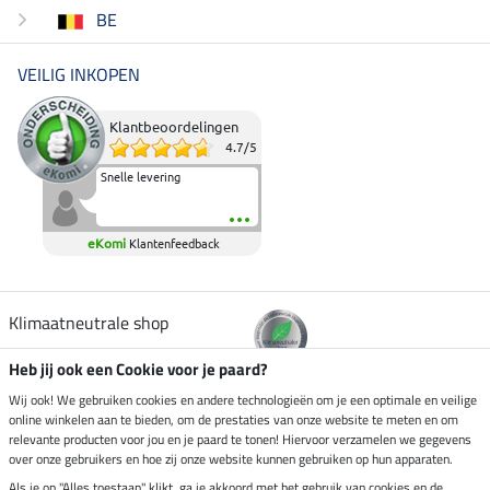
BE
VEILIG INKOPEN
Klantbeoordelingen
4.7
/
5
Snelle levering
eKomi
Klantenfeedback
Klimaatneutrale shop
Heb jij ook een Cookie voor je paard?
Verzending per
Wij ook! We gebruiken cookies en andere technologieën om je een optimale en veilige
online winkelen aan te bieden, om de prestaties van onze website te meten en om
relevante producten voor jou en je paard te tonen! Hiervoor verzamelen we gegevens
over onze gebruikers en hoe zij onze website kunnen gebruiken op hun apparaten.
Veilig betalen met
Als je op "Alles toestaan" klikt, ga je akkoord met het gebruik van cookies en de