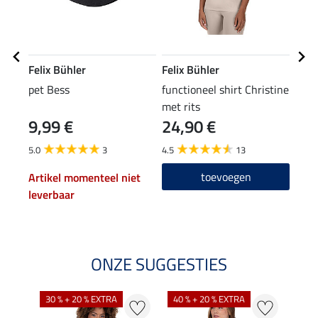
Felix Bühler
Felix Bühler
Feli
pet Bess
functioneel shirt Christine
perf
met rits
Jenn
9,99 €
24,90 €
34
5.0
3
4.5
13
4.5
toevoegen
Artikel momenteel niet
leverbaar
ONZE SUGGESTIES
30 % + 20 % EXTRA
40 % + 20 % EXTRA
20 %