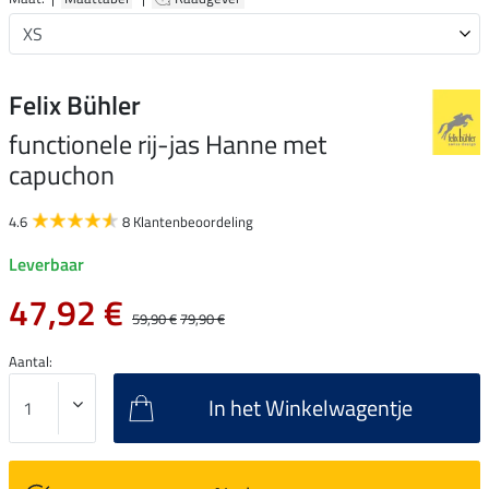
Felix Bühler
functionele rij-jas Hanne met
capuchon
4.6
8 Klantenbeoordeling
Leverbaar
47,92 €
59,90 €
79,90 €
Aantal:
In het Winkelwagentje