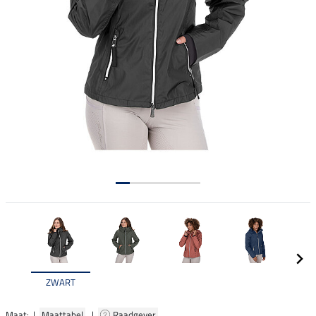
ZWART
Maat: |
Maattabel
|
Raadgever