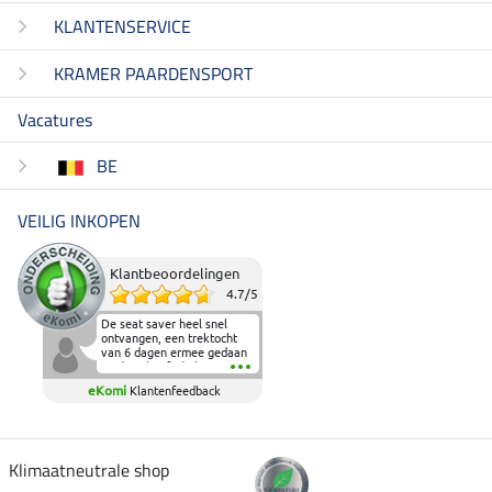
KLANTENSERVICE
KRAMER PAARDENSPORT
Vacatures
BE
VEILIG INKOPEN
Klantbeoordelingen
4.7
/
5
De seat saver heel snel
ontvangen, een trektocht
van 6 dagen ermee gedaan
en deze heeft de beproeving
fantastisch doorstaan.
eKomi
Klantenfeedback
Heerlijk zacht om op te
zitten en de billen wat te
sparen tijdens vele uren na
elkaar in het zadel.
Aanrader.
Klimaatneutrale shop