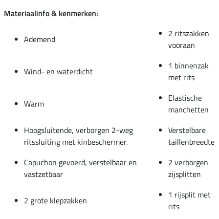
Materiaalinfo & kenmerken:
2 ritszakken
Ademend
vooraan
1 binnenzak
Wind- en waterdicht
met rits
Elastische
Warm
manchetten
Hoogsluitende, verborgen 2-weg
Verstelbare
ritssluiting met kinbeschermer.
taillenbreedte
Capuchon gevoerd, verstelbaar en
2 verborgen
vastzetbaar
zijsplitten
1 rijsplit met
2 grote klepzakken
rits