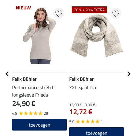
NIEUW
NI
20 % + 20 % EXTRA
Felix Bühler
Felix Bühler
Feli
Performance stretch
XXL-sjaal Pia
muts
longsleeve Frieda
24,90 €
9,9
15,90 €
19,90 €
12,72 €
4.8
29
4.8
5.0
1
toevoegen
toevoegen