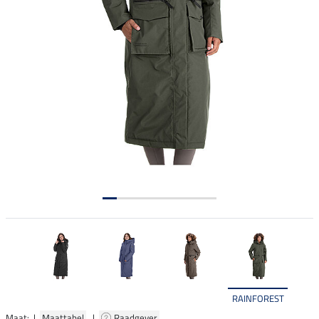
RAINFOREST
Maat: |
Maattabel
|
Raadgever