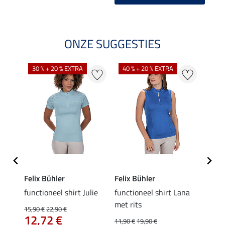
ONZE SUGGESTIES
30 % + 20 % EXTRA
40 % + 20 % EXTRA
20 %
Felix Bühler
Felix Bühler
Felix
functioneel shirt Julie
functioneel shirt Lana
polosh
met rits
15,90 €
22,90 €
15,90 
12,72 €
12,
11,90 €
19,90 €