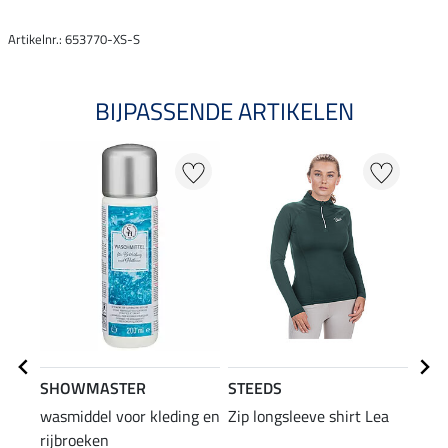
Artikelnr.: 653770-XS-S
BIJPASSENDE ARTIKELEN
20
SHOWMASTER
STEEDS
STE
wasmiddel voor kleding en
Zip longsleeve shirt Lea
swea
rijbroeken