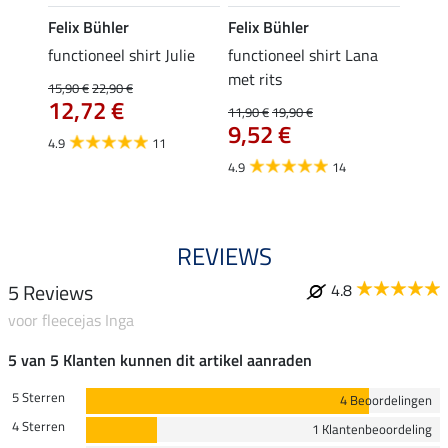
Felix Bühler
Felix Bühler
Felix
functioneel shirt Julie
functioneel shirt Lana
polosh
met rits
15,90 €
22,90 €
15,90 
12,72 €
12,
11,90 €
19,90 €
9,52 €
4.9
11
4.8
4.9
14
REVIEWS
5 Reviews
4.8
voor fleecejas Inga
5 van 5 Klanten kunnen dit artikel aanraden
5 Sterren
4 Beoordelingen
4 Sterren
1 Klantenbeoordeling