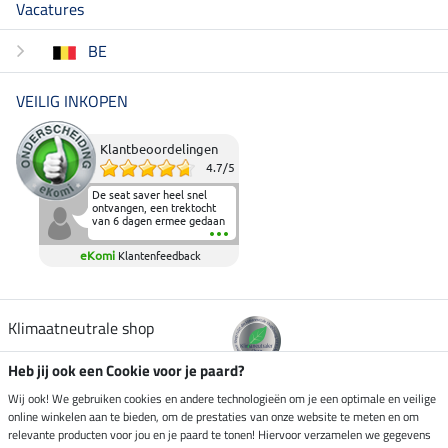
Vacatures
BE
VEILIG INKOPEN
Klantbeoordelingen
4.7
/
5
De seat saver heel snel
ontvangen, een trektocht
van 6 dagen ermee gedaan
en deze heeft de beproeving
fantastisch doorstaan.
eKomi
Klantenfeedback
Heerlijk zacht om op te
zitten en de billen wat te
sparen tijdens vele uren na
elkaar in het zadel.
Aanrader.
Klimaatneutrale shop
Heb jij ook een Cookie voor je paard?
Verzending per
Wij ook! We gebruiken cookies en andere technologieën om je een optimale en veilige
online winkelen aan te bieden, om de prestaties van onze website te meten en om
relevante producten voor jou en je paard te tonen! Hiervoor verzamelen we gegevens