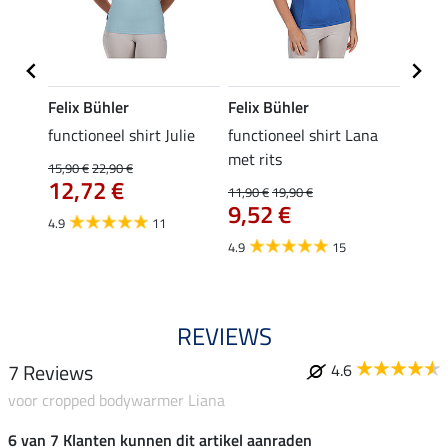
Felix Bühler
Felix Bühler
Felix
functioneel shirt Julie
functioneel shirt Lana
polosh
met rits
15,90 €
22,90 €
15,90 
12,72 €
12,
11,90 €
19,90 €
9,52 €
4.9
11
4.8
4.9
15
REVIEWS
7 Reviews
4.6
voor cropped bodywarmer Liana
6 van 7 Klanten kunnen dit artikel aanraden