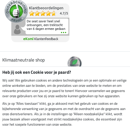
Klantbeoordelingen
4.7
/
5
De seat saver heel snel
ontvangen, een trektocht
van 6 dagen ermee gedaan
en deze heeft de beproeving
fantastisch doorstaan.
eKomi
Klantenfeedback
Heerlijk zacht om op te
zitten en de billen wat te
sparen tijdens vele uren na
elkaar in het zadel.
Aanrader.
Klimaatneutrale shop
Heb jij ook een Cookie voor je paard?
Verzending per
Wij ook! We gebruiken cookies en andere technologieën om je een optimale en veilige
online winkelen aan te bieden, om de prestaties van onze website te meten en om
relevante producten voor jou en je paard te tonen! Hiervoor verzamelen we gegevens
over onze gebruikers en hoe zij onze website kunnen gebruiken op hun apparaten.
Veilig betalen met
Als je op "Alles toestaan" klikt, ga je akkoord met het gebruik van cookies en de
bijbehorende verwerking van je gegevens en met de overdracht van de gegevens aan
onze dienstverleners. Als je in de instellingen op "Alleen noodzakelijke" klikt, wordt
jouw bezoek alleen voortgezet met strikt noodzakelijke cookies, die essentieel zijn
voor het soepele functioneren van onze website.
Impressum