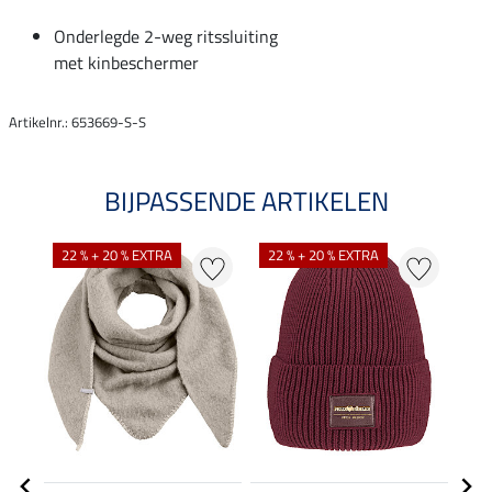
Onderlegde 2-weg ritssluiting
met kinbeschermer
Artikelnr.: 653669-S-S
BIJPASSENDE ARTIKELEN
NI
22 % + 20 % EXTRA
22 % + 20 % EXTRA