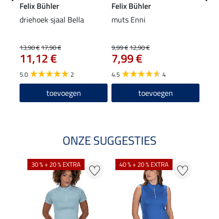
Felix Bühler
Felix Bühler
Feli
driehoek sjaal Bella
muts Enni
hoof
8,9
13,90 €
17,90 €
9,99 €
12,90 €
11,12 €
7,99 €
4.6
5.0
2
4.5
4
toevoegen
toevoegen
ONZE SUGGESTIES
30 % + 20 % EXTRA
40 % + 20 % EXTRA
20 %