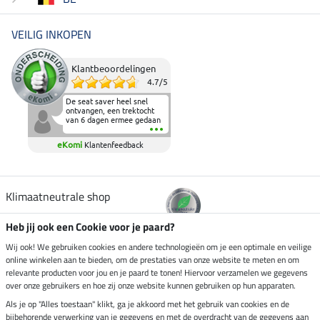
VEILIG INKOPEN
Klantbeoordelingen
4.7
/
5
De seat saver heel snel
ontvangen, een trektocht
van 6 dagen ermee gedaan
en deze heeft de beproeving
fantastisch doorstaan.
eKomi
Klantenfeedback
Heerlijk zacht om op te
zitten en de billen wat te
sparen tijdens vele uren na
elkaar in het zadel.
Aanrader.
Klimaatneutrale shop
Heb jij ook een Cookie voor je paard?
Verzending per
Wij ook! We gebruiken cookies en andere technologieën om je een optimale en veilige
online winkelen aan te bieden, om de prestaties van onze website te meten en om
relevante producten voor jou en je paard te tonen! Hiervoor verzamelen we gegevens
over onze gebruikers en hoe zij onze website kunnen gebruiken op hun apparaten.
Veilig betalen met
Als je op "Alles toestaan" klikt, ga je akkoord met het gebruik van cookies en de
bijbehorende verwerking van je gegevens en met de overdracht van de gegevens aan