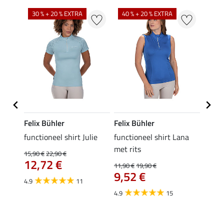
30 % + 20 % EXTRA
40 % + 20 % EXTRA
20 %
Felix Bühler
Felix Bühler
Felix
functioneel shirt Julie
functioneel shirt Lana
polosh
met rits
15,90 €
22,90 €
15,90 
12,72 €
12,
11,90 €
19,90 €
9,52 €
4.9
11
4.8
4.9
15