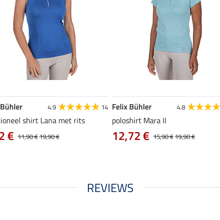
 Bühler
Felix Bühler
4.9
14
4.8
ioneel shirt Lana met rits
poloshirt Mara II
2 €
12,72 €
11,90 €
19,90 €
15,90 €
19,90 €
REVIEWS