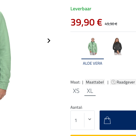
Leverbaar
39,90 €
49,90 €
ALOE VERA
Maat: |
Maattabel
|
Raadgever
XS
XL
Aantal: