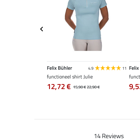
Felix Bühler
Felix
4.6
10
4.9
11
a
functioneel shirt Julie
funct
12,72 €
9,5
14,90 €
15,90 €
22,90 €
14 Reviews