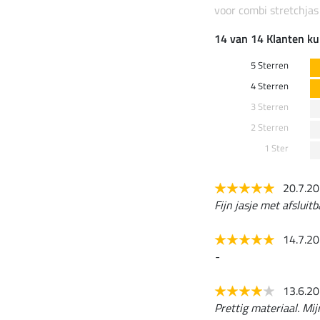
voor combi stretchja
14 van 14 Klanten ku
5 Sterren
4 Sterren
3 Sterren
2 Sterren
1 Ster
20.7.2
Fijn jasje met afsluit
14.7.2
-
13.6.2
Prettig materiaal. Mi