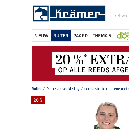
NIEUW
RUITER
PAARD
THEMA'S
Ruiter
Dames bovenkleding
combi stretchjas Lene met
20 %