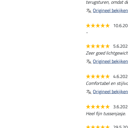
terugsturen, omdat de
Origineel bekijken
10.6.2
-
5.6.20
Zeer goed lichtgewich
Origineel bekijken
4.6.20
Comfortabel en stijlvo
Origineel bekijken
3.6.20
Heel fijn tussenjasje.
29.5.2