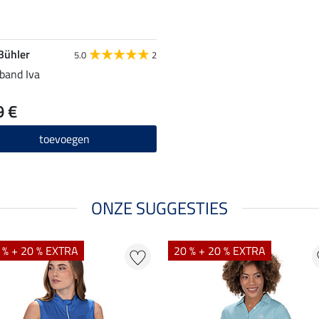
 Bühler
5.0
2
band Iva
9 €
toevoegen
ONZE SUGGESTIES
 % + 20 % EXTRA
20 % + 20 % EXTRA