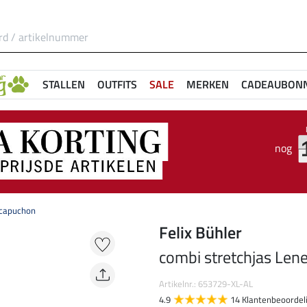
STALLEN
OUTFITS
SALE
MERKEN
CADEAUBON
nog
 capuchon
Felix Bühler
combi stretchjas Len
Artikelnr.: 653729-XL-AL
4.9
14 Klantenbeoordel