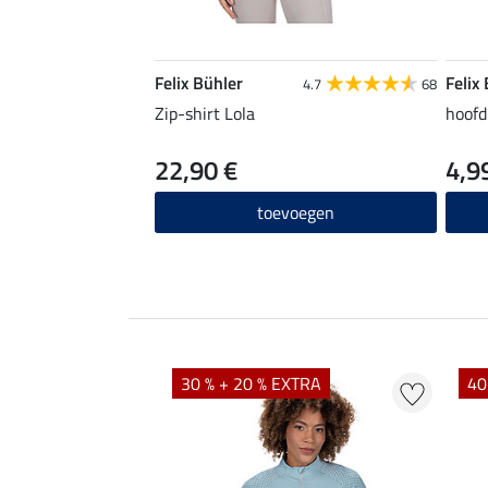
Felix Bühler
Felix
4.7
68
Zip-shirt Lola
hoofd
22,90 €
4,9
toevoegen
EXTRA
30 % + 20 % EXTRA
40