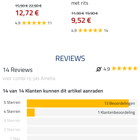
met rits
15,90 €
22,90 €
15,90 
12,72 €
12,
11,90 €
19,90 €
9,52 €
4.9
11
4.8
4.9
14
REVIEWS
14 Reviews
4.9
voor combi rij-jas Amelia
14 van 14 Klanten kunnen dit artikel aanraden
5 Sterren
13 Beoordelingen
4 Sterren
1 Klantenbeoordeling
3 Sterren
2 Sterren
1 Ster