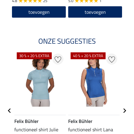
4.8
25
5.0
1
toevoegen
toevoegen
ONZE SUGGESTIES
30 % + 20 % EXTRA
40 % + 20 % EXTRA
20 %
Felix Bühler
Felix Bühler
Felix
line
functioneel shirt Julie
functioneel shirt Lana
polosh