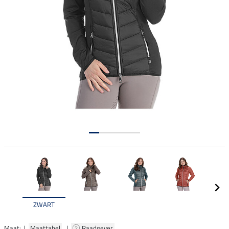
ZWART
Maat: |
Maattabel
|
Raadgever