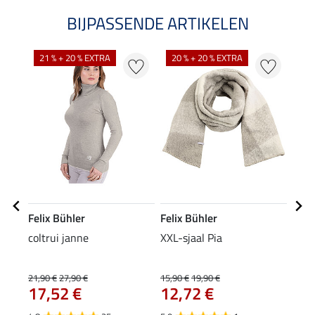
BIJPASSENDE ARTIKELEN
NI
21 % + 20 % EXTRA
20 % + 20 % EXTRA
Felix Bühler
Felix Bühler
Feli
coltrui janne
XXL-sjaal Pia
mut
9,9
21,90 €
27,90 €
15,90 €
19,90 €
17,52 €
12,72 €
4.2