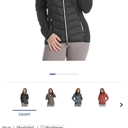
ZWART
Maat: |
Maattabel
|
Raadgever