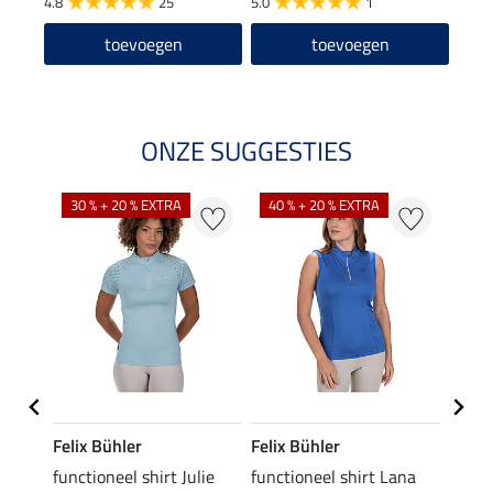
4.8
25
5.0
1
toevoegen
toevoegen
ONZE SUGGESTIES
30 % + 20 % EXTRA
40 % + 20 % EXTRA
20 %
Felix Bühler
Felix Bühler
Felix
functioneel shirt Julie
functioneel shirt Lana
polosh