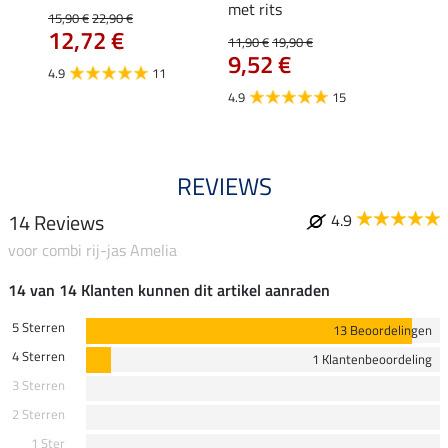
met rits
15,90 €
22,90 €
15,90 
12,72 €
12,
11,90 €
19,90 €
9,52 €
4.9
11
4.8
4.9
15
REVIEWS
14 Reviews
4.9
voor combi rij-jas Amelia
14 van 14 Klanten kunnen dit artikel aanraden
5 Sterren
13 Beoordelingen
4 Sterren
1 Klantenbeoordeling
3 Sterren
2 Sterren
1 Ster