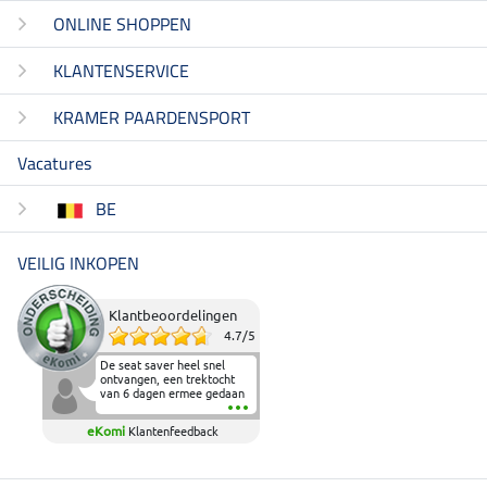
ONLINE SHOPPEN
KLANTENSERVICE
KRAMER PAARDENSPORT
Vacatures
BE
VEILIG INKOPEN
Klantbeoordelingen
4.7
/
5
De seat saver heel snel
ontvangen, een trektocht
van 6 dagen ermee gedaan
en deze heeft de beproeving
fantastisch doorstaan.
eKomi
Klantenfeedback
Heerlijk zacht om op te
zitten en de billen wat te
sparen tijdens vele uren na
elkaar in het zadel.