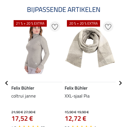
BIJPASSENDE ARTIKELEN
NI
21 % + 20 % EXTRA
20 % + 20 % EXTRA
Felix Bühler
Felix Bühler
Feli
coltrui janne
XXL-sjaal Pia
mut
9,9
21,90 €
27,90 €
15,90 €
19,90 €
17,52 €
12,72 €
4.2