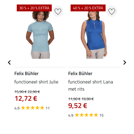
30 % + 20 % EXTRA
40 % + 20 % EXTRA
20 %
Felix Bühler
Felix Bühler
Felix
functioneel shirt Julie
functioneel shirt Lana
polosh
met rits
15,90 €
22,90 €
15,90 
12,72 €
12,
11,90 €
19,90 €
9,52 €
4.9
11
4.8
4.9
15