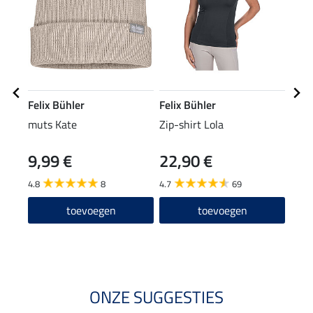
Felix Bühler
Felix Bühler
Feli
muts Kate
Zip-shirt Lola
nekv
Reh
9,99 €
22,90 €
19
4.8
8
4.7
69
toevoegen
toevoegen
ONZE SUGGESTIES