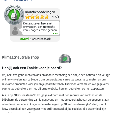
Klantbeoordelingen
4.7
/
5
De seat saver heel snel
ontvangen, een trektocht
van 6 dagen ermee gedaan
en deze heeft de beproeving
fantastisch doorstaan.
eKomi
Klantenfeedback
Heerlijk zacht om op te
zitten en de billen wat te
sparen tijdens vele uren na
elkaar in het zadel.
Aanrader.
Klimaatneutrale shop
Heb jij ook een Cookie voor je paard?
Verzending per
Wij ook! We gebruiken cookies en andere technologieën om je een optimale en veilige
online winkelen aan te bieden, om de prestaties van onze website te meten en om
relevante producten voor jou en je paard te tonen! Hiervoor verzamelen we gegevens
over onze gebruikers en hoe zij onze website kunnen gebruiken op hun apparaten.
Veilig betalen met
Als je op "Alles toestaan" klikt, ga je akkoord met het gebruik van cookies en de
bijbehorende verwerking van je gegevens en met de overdracht van de gegevens aan
onze dienstverleners. Als je in de instellingen op "Alleen noodzakelijke" klikt, wordt
jouw bezoek alleen voortgezet met strikt noodzakelijke cookies, die essentieel zijn