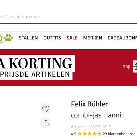
STALLEN
OUTFITS
SALE
MERKEN
CADEAUBON
nog
Felix Bühler
combi-jas Hanni
Artikelnr.: 653727-XS-S
4.9
23 Klantenbeoordel