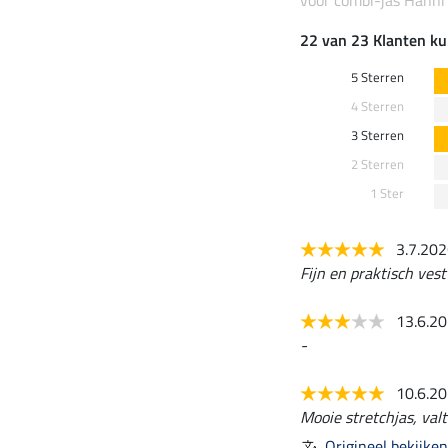
22 van 23 Klanten ku
5 Sterren
4 Sterren
3 Sterren
2 Sterren
1 Ster
3.7.20
Fijn en praktisch ves
13.6.2
-
10.6.2
Mooie stretchjas, valt
Origineel bekijken