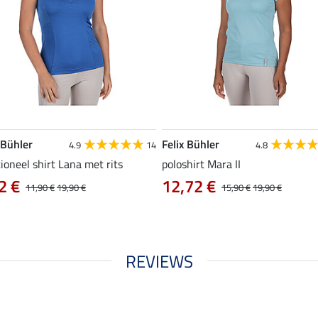
 Bühler
Felix Bühler
4.9
14
4.8
ioneel shirt Lana met rits
poloshirt Mara II
2 €
12,72 €
11,90 €
19,90 €
15,90 €
19,90 €
REVIEWS