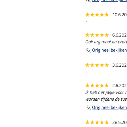
10.6.2
-
6.6.20
Ook erg mooi en prett
Origineel bekijken
3.6.20
-
2.6.20
Ik heb het jasje voor
worden tijdens de tu
Origineel bekijken
28.5.2