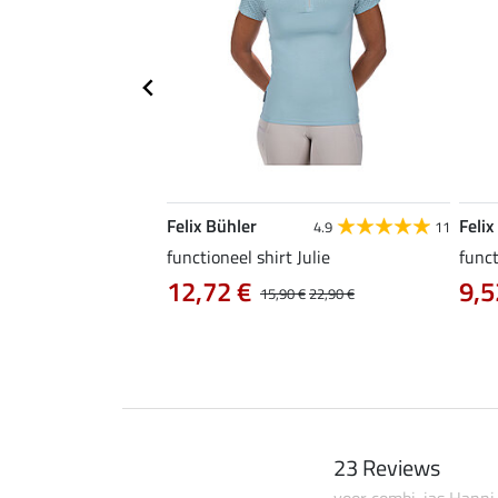
Felix Bühler
Felix
4.6
10
4.9
11
a
functioneel shirt Julie
funct
12,72 €
9,5
14,90 €
15,90 €
22,90 €
23 Reviews
voor combi-jas Hanni