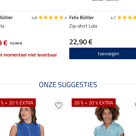
 Bühler
Felix Bühler
4.8
4
4.7
ila
Zip-shirt Lola
22,90 €
9 €
12,90 €
toevoegen
el momenteel niet leverbaar
ONZE SUGGESTIES
 % + 20 % EXTRA
20 % + 20 % EXTRA