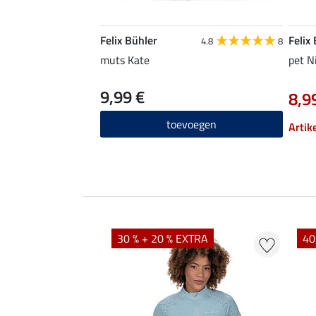
Felix Bühler
Felix
4.8
8
muts Kate
pet N
9,99 €
8,9
toevoegen
Artik
EXTRA
30 % + 20 % EXTRA
40