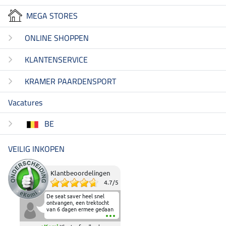
MEGA STORES
ONLINE SHOPPEN
KLANTENSERVICE
KRAMER PAARDENSPORT
Vacatures
BE
VEILIG INKOPEN
Klantbeoordelingen
4.7
/
5
De seat saver heel snel
ontvangen, een trektocht
van 6 dagen ermee gedaan
en deze heeft de beproeving
fantastisch doorstaan.