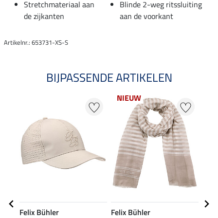
Stretchmateriaal aan
Blinde 2-weg ritssluiting
de zijkanten
aan de voorkant
Artikelnr.: 653731-XS-S
BIJPASSENDE ARTIKELEN
NIEUW
21
Felix Bühler
Felix Bühler
Feli