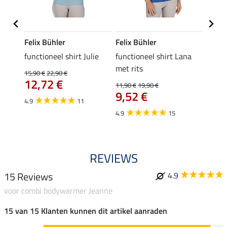
Felix Bühler
Felix Bühler
Felix
functioneel shirt Julie
functioneel shirt Lana
polosh
met rits
15,90 €
22,90 €
15,90 
12,72 €
12,
11,90 €
19,90 €
9,52 €
4.9
11
4.8
4.9
15
REVIEWS
15 Reviews
4.9
voor combi bodywarmer Jeanne
15 van 15 Klanten kunnen dit artikel aanraden