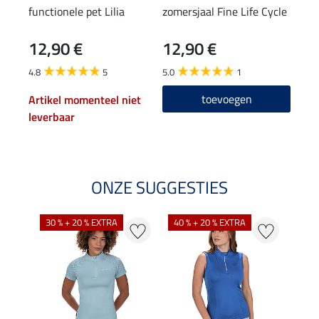
functionele pet Lilia
zomersjaal Fine Life Cycle
func
rits
12,90 €
12,90 €
17,90
14
4.8
5
5.0
1
4.8
toevoegen
Artikel momenteel niet
leverbaar
ONZE SUGGESTIES
30 % + 20 % EXTRA
40 % + 20 % EXTRA
20 %