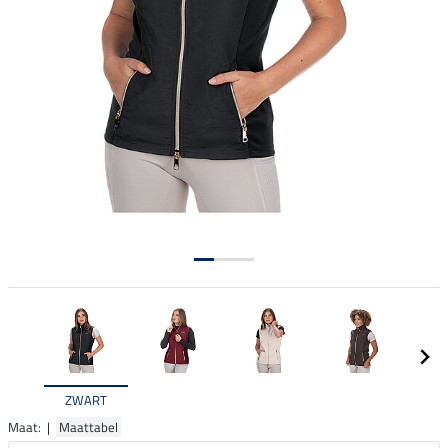
ZWART
Maat: |
Maattabel