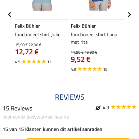
Felix Bühler
Felix Bühler
Felix
functioneel shirt Julie
functioneel shirt Lana
polosh
met rits
15,90 €
22,90 €
15,90 
12,72 €
12,
11,90 €
19,90 €
9,52 €
4.9
11
4.8
4.9
15
REVIEWS
15 Reviews
4.9
voor combi bodywarmer Jeanne
15 van 15 Klanten kunnen dit artikel aanraden