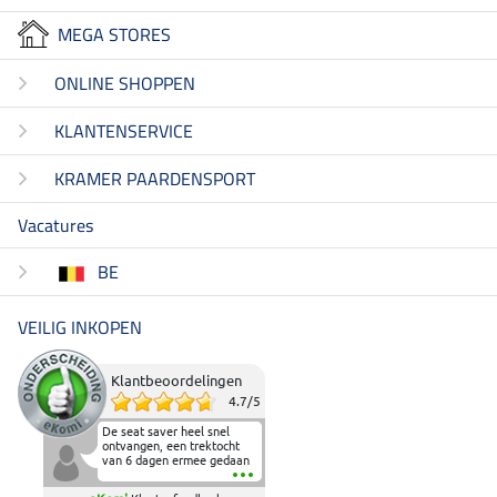
MEGA STORES
ONLINE SHOPPEN
KLANTENSERVICE
KRAMER PAARDENSPORT
Vacatures
BE
VEILIG INKOPEN
Klantbeoordelingen
4.7
/
5
De seat saver heel snel
ontvangen, een trektocht
van 6 dagen ermee gedaan
en deze heeft de beproeving
fantastisch doorstaan.