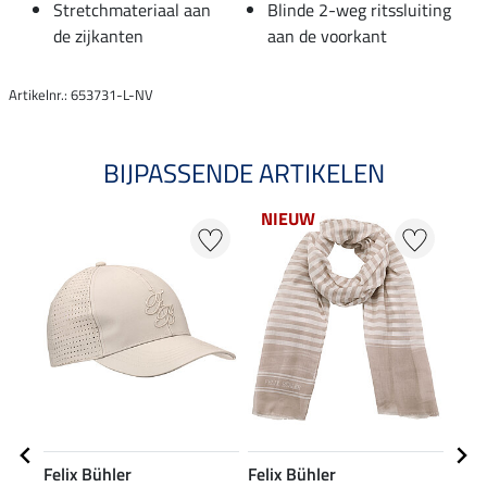
Stretchmateriaal aan
Blinde 2-weg ritssluiting
de zijkanten
aan de voorkant
Artikelnr.: 653731-L-NV
BIJPASSENDE ARTIKELEN
NIEUW
21
Felix Bühler
Felix Bühler
Feli