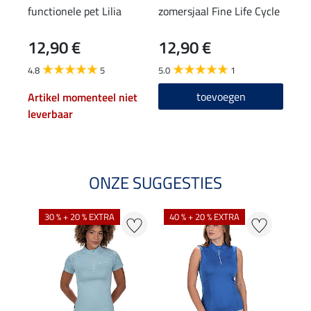
functionele pet Lilia
zomersjaal Fine Life Cycle
func
rits
12,90 €
12,90 €
17,90
14
4.8
5
5.0
1
4.8
toevoegen
Artikel momenteel niet
leverbaar
ONZE SUGGESTIES
30 % + 20 % EXTRA
40 % + 20 % EXTRA
20 %