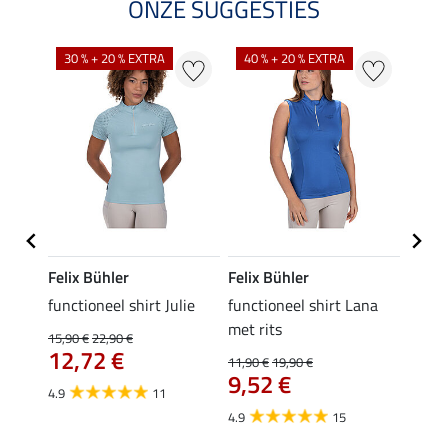
ONZE SUGGESTIES
30 % + 20 % EXTRA
40 % + 20 % EXTRA
20 %
Felix Bühler
Felix Bühler
Felix
functioneel shirt Julie
functioneel shirt Lana
polosh
met rits
15,90 €
22,90 €
15,90 
12,72 €
12,
11,90 €
19,90 €
9,52 €
4.9
11
4.8
4.9
15