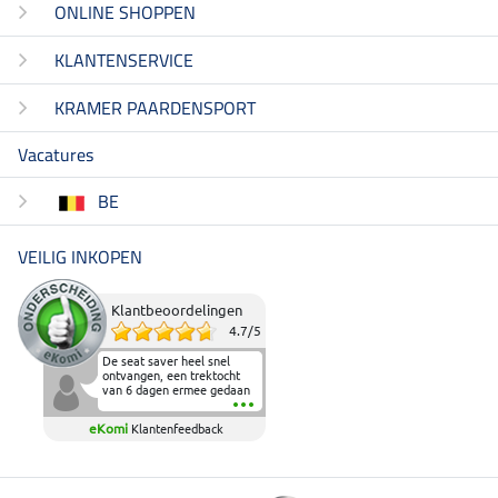
ONLINE SHOPPEN
KLANTENSERVICE
KRAMER PAARDENSPORT
Vacatures
BE
VEILIG INKOPEN
Klantbeoordelingen
4.7
/
5
De seat saver heel snel
ontvangen, een trektocht
van 6 dagen ermee gedaan
en deze heeft de beproeving
fantastisch doorstaan.
eKomi
Klantenfeedback
Heerlijk zacht om op te
zitten en de billen wat te
sparen tijdens vele uren na
elkaar in het zadel.
Aanrader.