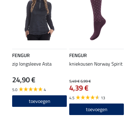
FENGUR
FENGUR
zip longsleeve Asta
kniekousen Norway Spirit
24,90 €
5,49 €
6,99 €
4,39 €
5.0
4
4.5
13
toevoegen
toevoegen