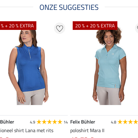
ONZE SUGGESTIES
 % + 20 % EXTRA
20 % + 20 % EXTRA
 Bühler
Felix Bühler
4.9
14
4.8
ioneel shirt Lana met rits
poloshirt Mara II