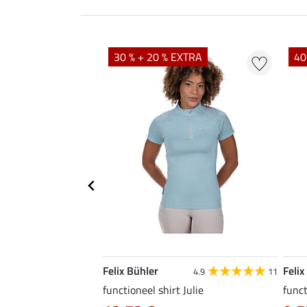
EXTRA
30 % + 20 % EXTRA
40
Felix Bühler
Felix
4.6
10
4.9
11
a
functioneel shirt Julie
funct