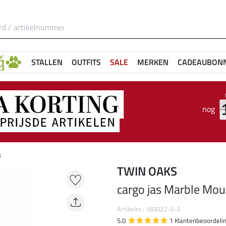
STALLEN
OUTFITS
SALE
MERKEN
CADEAUBON
nog
s
TWIN OAKS
cargo jas Marble Mou
Artikelnr.: 160022-S-A
5.0
1 Klantenbeoordeli