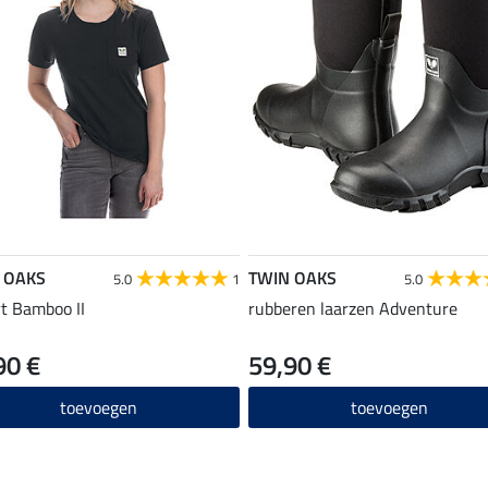
 OAKS
TWIN OAKS
5.0
1
5.0
rt Bamboo II
rubberen laarzen Adventure
90 €
59,90 €
toevoegen
toevoegen