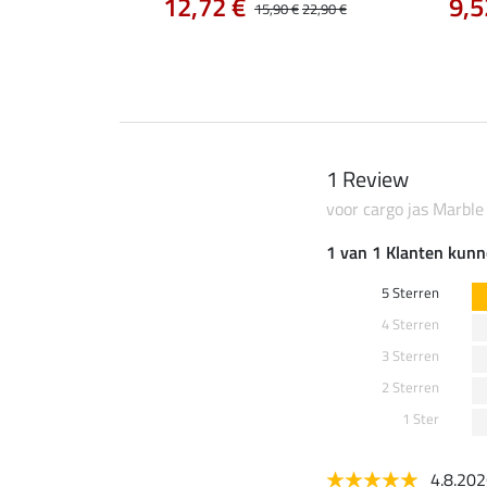
12,72 €
9,5
14,90 €
15,90 €
22,90 €
1 Review
voor cargo jas Marbl
1 van 1 Klanten kunn
5 Sterren
4 Sterren
3 Sterren
2 Sterren
1 Ster
4.8.20