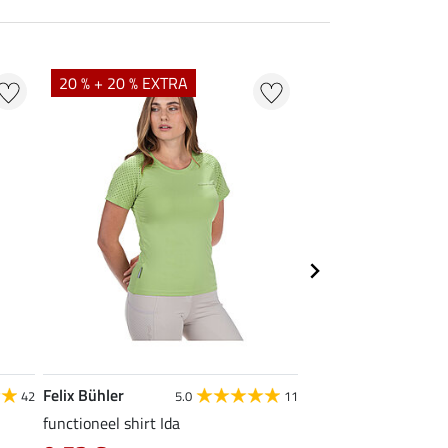
20 % + 20 % EXTRA
20 % + 20 % EXTR
Felix Bühler
STONEDEEK
42
5.0
11
4
functioneel shirt Ida
ladies topje Tessa