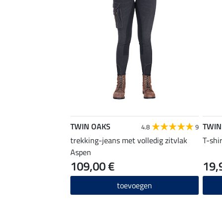
TWIN OAKS
TWIN
4.8
9
trekking-jeans met volledig zitvlak
T-shi
Aspen
109,00 €
19,
toevoegen