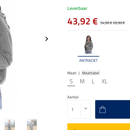
Leverbaar
43,92 €
54,90 €
69,90 €
ANTRACIET
Maat: |
Maattabel
S
M
L
XL
Aantal: