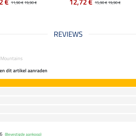
2 €
12,72 €
11,90 €
19,90 €
15,90 €
19,90 €
REVIEWS
e Mountains
en dit artikel aanraden
26
(Bevestigde aankoop)