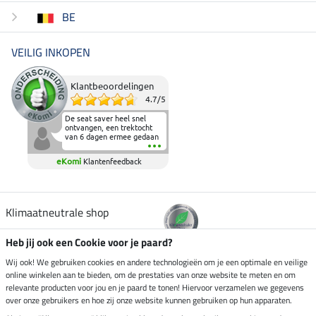
BE
VEILIG INKOPEN
Klantbeoordelingen
4.7
/
5
De seat saver heel snel
ontvangen, een trektocht
van 6 dagen ermee gedaan
en deze heeft de beproeving
fantastisch doorstaan.
eKomi
Klantenfeedback
Heerlijk zacht om op te
zitten en de billen wat te
sparen tijdens vele uren na
elkaar in het zadel.
Aanrader.
Klimaatneutrale shop
Heb jij ook een Cookie voor je paard?
Verzending per
Wij ook! We gebruiken cookies en andere technologieën om je een optimale en veilige
online winkelen aan te bieden, om de prestaties van onze website te meten en om
relevante producten voor jou en je paard te tonen! Hiervoor verzamelen we gegevens
over onze gebruikers en hoe zij onze website kunnen gebruiken op hun apparaten.
Veilig betalen met