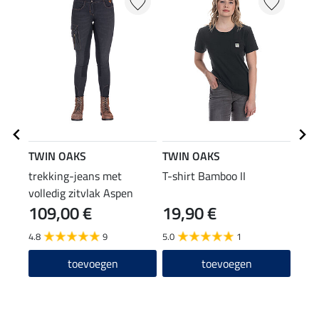
TWIN OAKS
TWIN OAKS
TWI
trekking-jeans met
T-shirt Bamboo II
rubb
volledig zitvlak Aspen
Adve
109,00 €
19,90 €
59
4.8
9
5.0
1
5.0
toevoegen
toevoegen