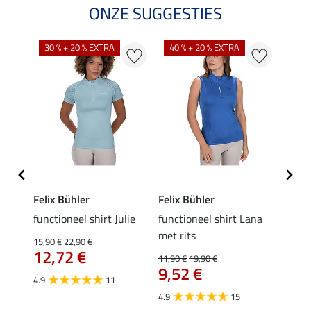
ONZE SUGGESTIES
30 % + 20 % EXTRA
40 % + 20 % EXTRA
20 %
Felix Bühler
Felix Bühler
Felix
functioneel shirt Julie
functioneel shirt Lana
polosh
met rits
15,90 €
22,90 €
15,90 
12,72 €
12,
11,90 €
19,90 €
9,52 €
4.9
11
4.8
4.9
15