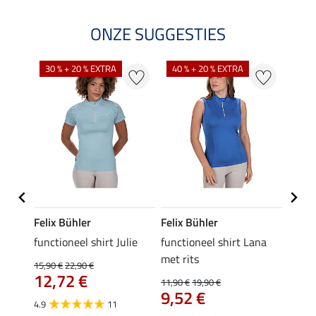
ONZE SUGGESTIES
30 % + 20 % EXTRA
40 % + 20 % EXTRA
20 %
Felix Bühler
Felix Bühler
Felix
functioneel shirt Julie
functioneel shirt Lana
polosh
met rits
15,90 €
22,90 €
15,90 
12,72 €
12,
11,90 €
19,90 €
9,52 €
4.9
11
4.8