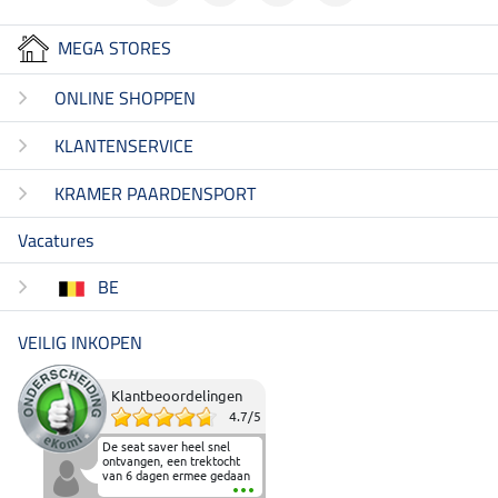
MEGA STORES
ONLINE SHOPPEN
KLANTENSERVICE
KRAMER PAARDENSPORT
Vacatures
BE
VEILIG INKOPEN
Klantbeoordelingen
4.7
/
5
De seat saver heel snel
ontvangen, een trektocht
van 6 dagen ermee gedaan
en deze heeft de beproeving