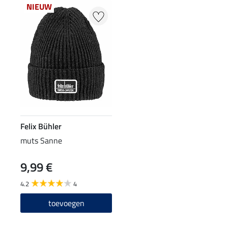
NIEUW
Felix Bühler
muts Sanne
9,99 €
4.2
4
toevoegen