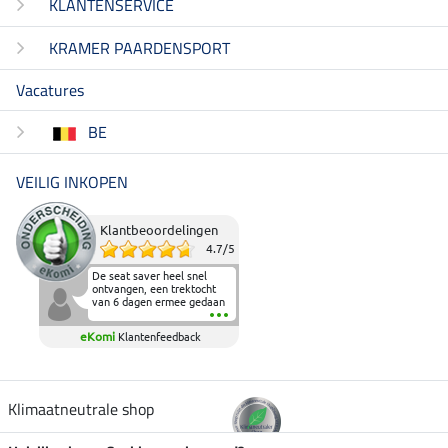
KLANTENSERVICE
KRAMER PAARDENSPORT
Vacatures
BE
VEILIG INKOPEN
Klantbeoordelingen
4.7
/
5
De seat saver heel snel
ontvangen, een trektocht
van 6 dagen ermee gedaan
en deze heeft de beproeving
fantastisch doorstaan.
eKomi
Klantenfeedback
Heerlijk zacht om op te
zitten en de billen wat te
sparen tijdens vele uren na
elkaar in het zadel.
Aanrader.
Klimaatneutrale shop