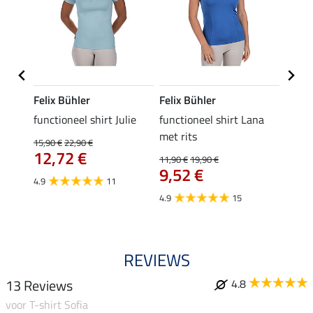
Felix Bühler
Felix Bühler
Felix
functioneel shirt Julie
functioneel shirt Lana
polosh
met rits
15,90 €
22,90 €
15,90 
12,72 €
12,
11,90 €
19,90 €
9,52 €
4.9
11
4.8
4.9
15
REVIEWS
13 Reviews
4.8
voor T-shirt Sofia