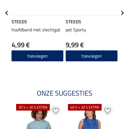
STEEDS
STEEDS
STE
hoofdband met vlechtgat
pet Sporty
crop
4,99 €
9,99 €
9,99 
7,9
toevoegen
toevoegen
ONZE SUGGESTIES
30 % + 20 % EXTRA
40 % + 20 % EXTRA
20 %