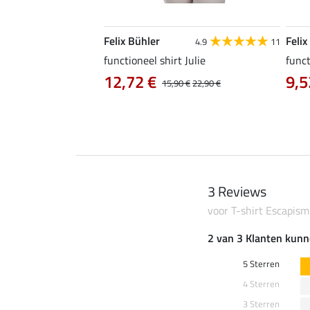
Felix Bühler
Felix
5.0
41
4.9
11
functioneel shirt Julie
funct
12,72 €
9,5
0 €
19,90 €
15,90 €
22,90 €
3 Reviews
voor T-shirt Escapism
2 van 3 Klanten kunn
5 Sterren
4 Sterren
3 Sterren