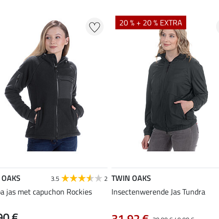
20 % + 20 % EXTRA
 OAKS
TWIN OAKS
3.5
2
a jas met capuchon Rockies
Insectenwerende Jas Tundra
90 €
31,92 €