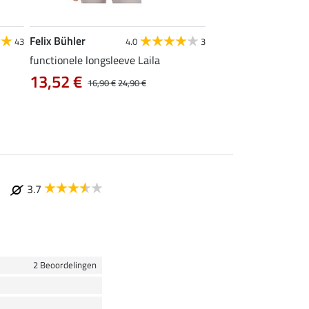
Felix Bühler
Felix Bühler
43
4.0
3
5
functionele longsleeve Laila
poloshirt Olivia
13,52 €
12,72 €
16,90 €
24,90 €
15,90 €
19
3.7
2 Beoordelingen