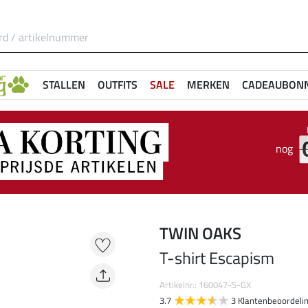
STALLEN
OUTFITS
SALE
MERKEN
CADEAUBON
nog
TWIN OAKS
T-shirt Escapism
Artikelnr.: 160047-S-GX
3.7
3 Klantenbeoordeli