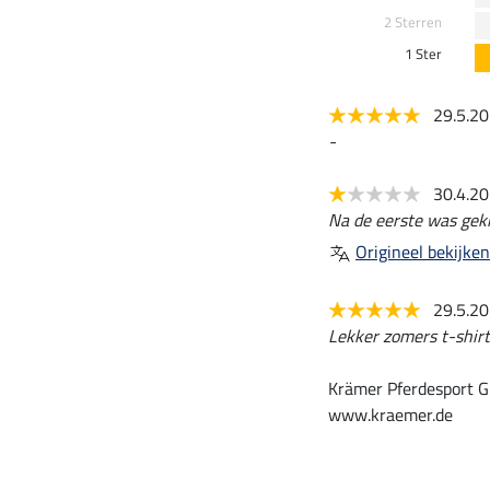
2 Sterren
1 Ster
29.5.2
-
30.4.2
Na de eerste was gek
Origineel bekijken
29.5.2
Lekker zomers t-shirt.
Krämer Pferdesport G
www.kraemer.de