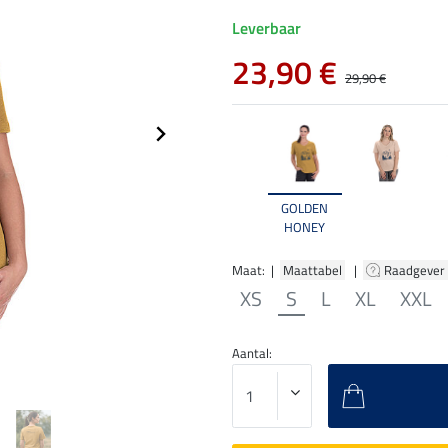
Leverbaar
23,90 €
29,90 €
GOLDEN
HONEY
Maat: |
Maattabel
|
Raadgever
XS
S
L
XL
XXL
Aantal: