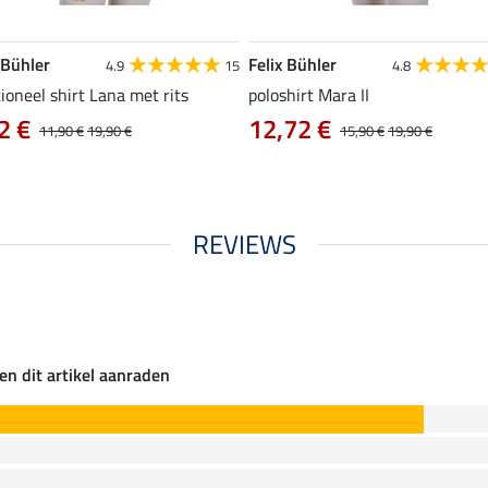
 Bühler
Felix Bühler
4.9
15
4.8
ioneel shirt Lana met rits
poloshirt Mara II
2 €
12,72 €
11,90 €
19,90 €
15,90 €
19,90 €
REVIEWS
en dit artikel aanraden