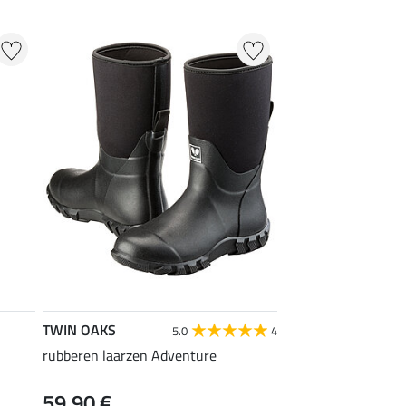
TWIN OAKS
5.0
4
rubberen laarzen Adventure
59,90 €