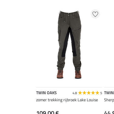
TWIN OAKS
TWIN
4.8
5
zomer trekking rijbroek Lake Louise
Sherp
109,00 €
44,