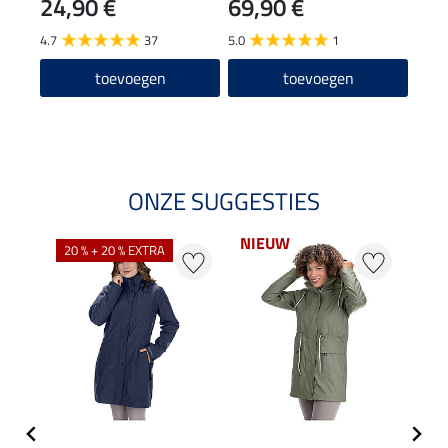
24,90 €
69,90 €
22
4.7
37
5.0
1
4.7
toevoegen
toevoegen
ONZE SUGGESTIES
NIEUW
NI
20 % + 20 % EXTRA