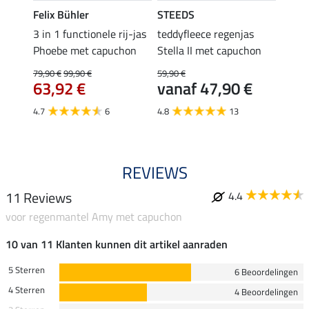
Felix Bühler
STEEDS
Felix
tel
3 in 1 functionele rij-jas
teddyfleece regenjas
teddy
n
Phoebe met capuchon
Stella II met capuchon
met c
79,90 €
99,90 €
59,90 €
69,90 
63,92 €
vanaf 47,90 €
van
4.7
6
4.8
13
4.6
REVIEWS
11 Reviews
4.4
voor regenmantel Amy met capuchon
10 van 11 Klanten kunnen dit artikel aanraden
5 Sterren
6 Beoordelingen
4 Sterren
4 Beoordelingen