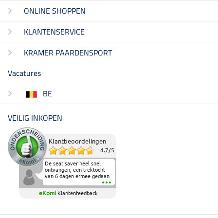
ONLINE SHOPPEN
KLANTENSERVICE
KRAMER PAARDENSPORT
Vacatures
BE
VEILIG INKOPEN
Klantbeoordelingen
4.7
/
5
De seat saver heel snel
ontvangen, een trektocht
van 6 dagen ermee gedaan
en deze heeft de beproeving
fantastisch doorstaan.
eKomi
Klantenfeedback
Heerlijk zacht om op te
zitten en de billen wat te
sparen tijdens vele uren na
elkaar in het zadel.