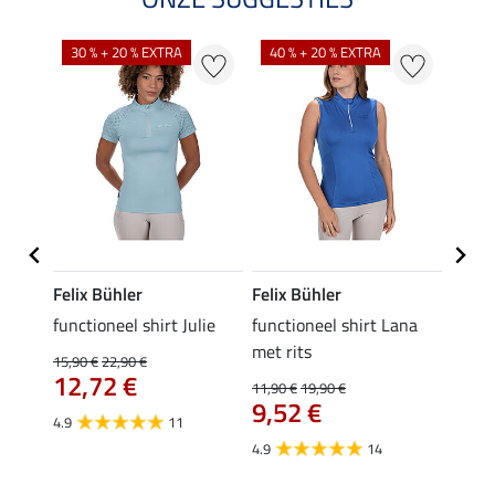
30 % + 20 % EXTRA
40 % + 20 % EXTRA
20 %
Felix Bühler
Felix Bühler
Felix
functioneel shirt Julie
functioneel shirt Lana
polosh
met rits
15,90 €
22,90 €
15,90 
12,72 €
12,
11,90 €
19,90 €
9,52 €
4.9
11
4.8
4.9
14