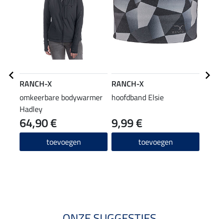
RANCH-X
RANCH-X
RAN
omkeerbare bodywarmer
hoofdband Elsie
T-sh
Hadley
64,90 €
9,99 €
14,90
11
toevoegen
toevoegen
4.1
ONZE SUGGESTIES