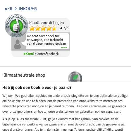
VEILIG INKOPEN
Klantbeoordelingen
4.7
/
5
De seat saver heel snel
ontvangen, een trektocht
van 6 dagen ermee gedaan
en deze heeft de beproeving
fantastisch doorstaan.
eKomi
Klantenfeedback
Heerlijk zacht om op te
zitten en de billen wat te
sparen tijdens vele uren na
elkaar in het zadel.
Aanrader.
Klimaatneutrale shop
Heb jij ook een Cookie voor je paard?
Verzending per
Wij ook! We gebruiken cookies en andere technologieën om je een optimale en veilige
online winkelen aan te bieden, om de prestaties van onze website te meten en om
relevante producten voor jou en je paard te tonen! Hiervoor verzamelen we gegevens
over onze gebruikers en hoe zij onze website kunnen gebruiken op hun apparaten.
Veilig betalen met
Als je op "Alles toestaan" klikt, ga je akkoord met het gebruik van cookies en de
bijbehorende verwerking van je gegevens en met de overdracht van de gegevens aan
onze dienstverleners. Als je in de instellingen op "Alleen noodzakelijke" klikt, wordt