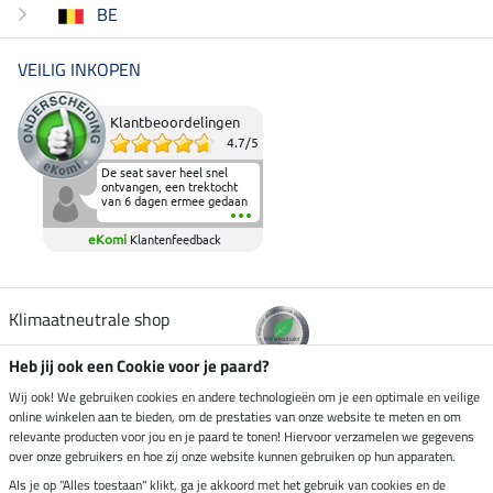
BE
VEILIG INKOPEN
Klantbeoordelingen
4.7
/
5
De seat saver heel snel
ontvangen, een trektocht
van 6 dagen ermee gedaan
en deze heeft de beproeving
fantastisch doorstaan.
eKomi
Klantenfeedback
Heerlijk zacht om op te
zitten en de billen wat te
sparen tijdens vele uren na
elkaar in het zadel.
Aanrader.
Klimaatneutrale shop
Heb jij ook een Cookie voor je paard?
Verzending per
Wij ook! We gebruiken cookies en andere technologieën om je een optimale en veilige
online winkelen aan te bieden, om de prestaties van onze website te meten en om
relevante producten voor jou en je paard te tonen! Hiervoor verzamelen we gegevens
over onze gebruikers en hoe zij onze website kunnen gebruiken op hun apparaten.
Veilig betalen met
Als je op "Alles toestaan" klikt, ga je akkoord met het gebruik van cookies en de