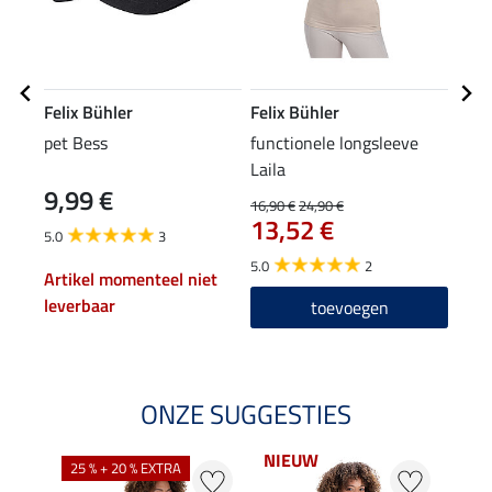
Felix Bühler
Felix Bühler
Feli
pet Bess
functionele longsleeve
grip
Laila
high
9,99 €
79
16,90 €
24,90 €
13,52 €
5.0
3
4.5
5.0
2
Artikel momenteel niet
leverbaar
toevoegen
ONZE SUGGESTIES
NIEUW
25 % + 20 % EXTRA
20 %