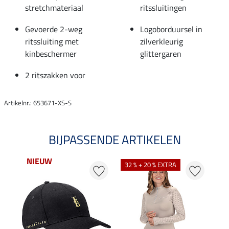
stretchmateriaal
ritssluitingen
Gevoerde 2-weg
Logoborduursel in
ritssluiting met
zilverkleurig
kinbeschermer
glittergaren
2 ritszakken voor
Artikelnr.: 653671-XS-S
BIJPASSENDE ARTIKELEN
NIEUW
32 % + 20 % EXTRA