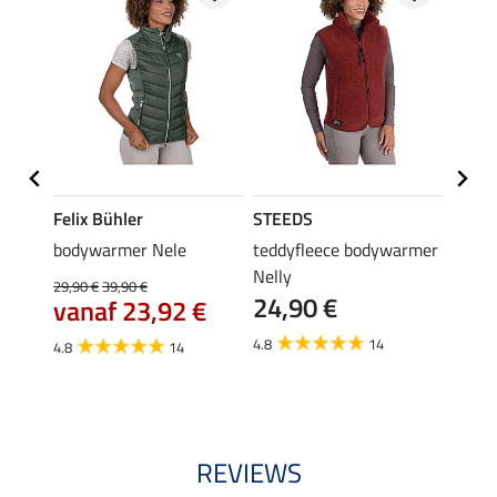
Felix Bühler
STEEDS
Felix
h
bodywarmer Nele
teddyfleece bodywarmer
softs
Nelly
Leon
29,90 €
39,90 €
24,90 €
vanaf 23,92 €
23,90 
19,
4.8
14
4.8
14
4.8
REVIEWS