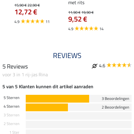
met rits
15,90 €
22,90 €
15,90 
12,72 €
12,
11,90 €
19,90 €
9,52 €
4.9
11
4.8
4.9
14
REVIEWS
5 Reviews
4.6
voor 3 in 1 rij-jas Rina
5 van 5 Klanten kunnen dit artikel aanraden
5 Sterren
3 Beoordelingen
4 Sterren
2 Beoordelingen
3 Sterren
2 Sterren
1 Ster