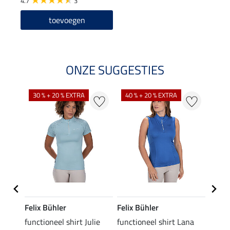
4.7
3
toevoegen
ONZE SUGGESTIES
30 % + 20 % EXTRA
40 % + 20 % EXTRA
20 %
Felix Bühler
Felix Bühler
Felix
functioneel shirt Julie
functioneel shirt Lana
polosh