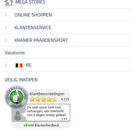
MEGA STORES
ONLINE SHOPPEN
KLANTENSERVICE
KRAMER PAARDENSPORT
Vacatures
BE
VEILIG INKOPEN
Klantbeoordelingen
4.7
/
5
De seat saver heel snel
ontvangen, een trektocht
van 6 dagen ermee gedaan
en deze heeft de beproeving
fantastisch doorstaan.
eKomi
Klantenfeedback
Heerlijk zacht om op te
zitten en de billen wat te