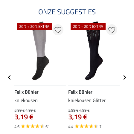
ONZE SUGGESTIES
NI
20 % + 20 % EXTRA
20 % + 20 % EXTRA
Felix Bühler
Felix Bühler
Kräm
e
kniekousen
kniekousen Glitter
Krame
3,99 €
4,99 €
3,99 €
4,99 €
0,49 €
€
3,19 €
3,19 €
van
4.6
61
4.4
7
4.8