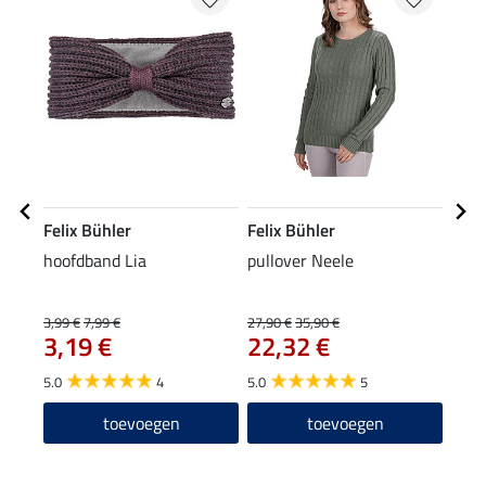
Felix Bühler
Felix Bühler
Feli
hoofdband Lia
pullover Neele
muts
3,99 €
7,99 €
27,90 €
35,90 €
4,99 
3,19 €
22,32 €
3,9
5.0
4
5.0
5
4.8
toevoegen
toevoegen