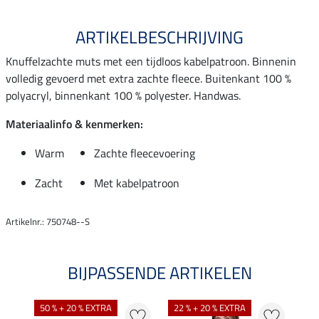
ARTIKELBESCHRIJVING
Knuffelzachte muts met een tijdloos kabelpatroon. Binnenin
volledig gevoerd met extra zachte fleece. Buitenkant 100 %
polyacryl, binnenkant 100 % polyester. Handwas.
Materiaalinfo & kenmerken:
Warm
Zachte fleecevoering
Zacht
Met kabelpatroon
Artikelnr.: 750748--S
BIJPASSENDE ARTIKELEN
50 % + 20 % EXTRA
22 % + 20 % EXTRA
50