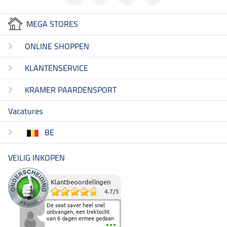
MEGA STORES
ONLINE SHOPPEN
KLANTENSERVICE
KRAMER PAARDENSPORT
Vacatures
BE
VEILIG INKOPEN
Klantbeoordelingen
4.7
/
5
De seat saver heel snel
ontvangen, een trektocht
van 6 dagen ermee gedaan
en deze heeft de beproeving