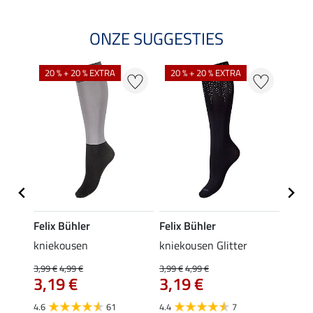
ONZE SUGGESTIES
NI
20 % + 20 % EXTRA
20 % + 20 % EXTRA
Felix Bühler
Felix Bühler
Kräm
e
kniekousen
kniekousen Glitter
Krame
3,99 €
4,99 €
3,99 €
4,99 €
0,49 €
€
3,19 €
3,19 €
van
4.6
61
4.4
7
4.8