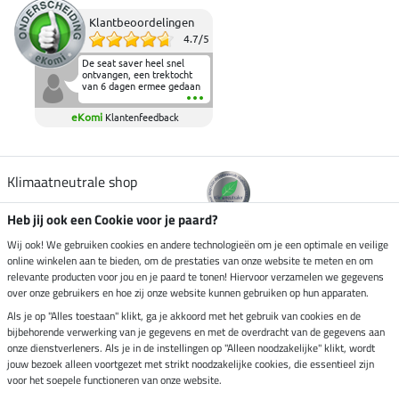
Klantbeoordelingen
4.7
/
5
De seat saver heel snel
ontvangen, een trektocht
van 6 dagen ermee gedaan
en deze heeft de beproeving
fantastisch doorstaan.
eKomi
Klantenfeedback
Heerlijk zacht om op te
zitten en de billen wat te
sparen tijdens vele uren na
elkaar in het zadel.
Aanrader.
Klimaatneutrale shop
Heb jij ook een Cookie voor je paard?
Verzending per
Wij ook! We gebruiken cookies en andere technologieën om je een optimale en veilige
online winkelen aan te bieden, om de prestaties van onze website te meten en om
relevante producten voor jou en je paard te tonen! Hiervoor verzamelen we gegevens
over onze gebruikers en hoe zij onze website kunnen gebruiken op hun apparaten.
Veilig betalen met
Als je op "Alles toestaan" klikt, ga je akkoord met het gebruik van cookies en de
bijbehorende verwerking van je gegevens en met de overdracht van de gegevens aan
onze dienstverleners. Als je in de instellingen op "Alleen noodzakelijke" klikt, wordt
jouw bezoek alleen voortgezet met strikt noodzakelijke cookies, die essentieel zijn
Impressum
voor het soepele functioneren van onze website.