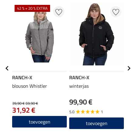
42 % + 20 % EXTRA
RANCH-X
RANCH-X
RAN
blouson Whistler
winterjas
sher
99,90 €
14
39,90 €
69,90 €
31,92 €
5.0
1
5.0
toevoegen
toevoegen