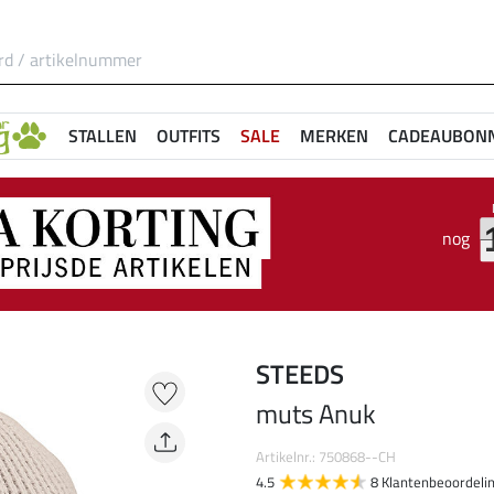
STALLEN
OUTFITS
SALE
MERKEN
CADEAUBON
nog
STEEDS
muts Anuk
Artikelnr.: 750868--CH
4.5
8 Klantenbeoordeli