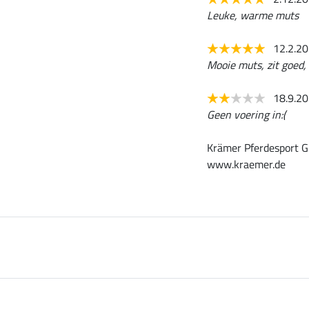
Leuke, warme muts
12.2.2
Mooie muts, zit goed, 
18.9.2
Geen voering in:(
Krämer Pferdesport G
www.kraemer.de