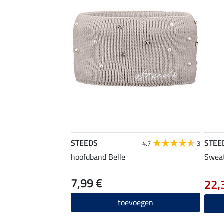
STEEDS
STEE
4.7
3
hoofdband Belle
Sweat
7,99 €
22,
toevoegen