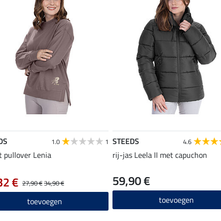
DS
STEEDS
1.0
1
4.6
 pullover Lenia
rij-jas Leela II met capuchon
59,90 €
32 €
27,90 €
34,90 €
toevoegen
toevoegen