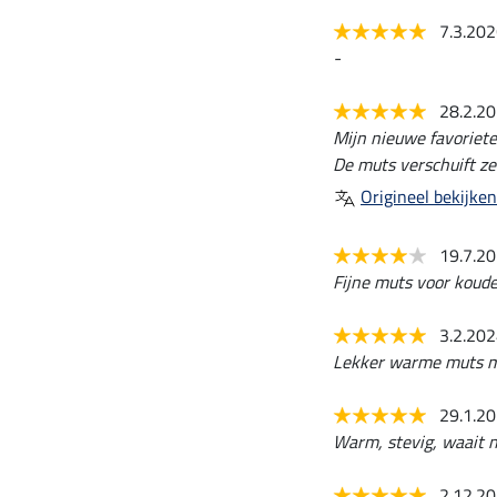
7.3.20
-
28.2.2
Mijn nieuwe favoriete
De muts verschuift zel
Origineel bekijken
19.7.2
Fijne muts voor koude
3.2.20
Lekker warme muts met
29.1.2
Warm, stevig, waait n
2.12.2