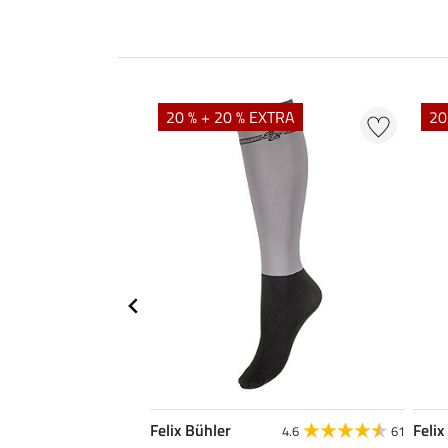
20 % + 20 % EXTRA
20
Felix Bühler
Felix
4.6
20
4.6
61