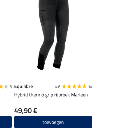
Equilibre
5
4.6
14
Hybrid thermo grip rijbroek Marleen
49,90 €
toevoegen