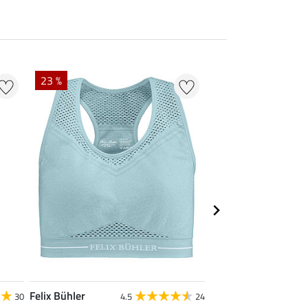
NIEUW
23 %
Felix Bühler
SHOWMASTER
30
4.5
24
4