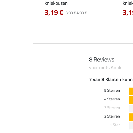
dge
kniekousen
kniek
0 €
3,19 €
3,1
14,90 €
3,99 €
4,99 €
8 Reviews
voor muts Anuk
7 van 8 Klanten kunn
5 Sterren
4 Sterren
3 Sterren
2 Sterren
1 Ster