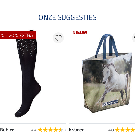
ONZE SUGGESTIES
NIEUW
 % + 20 % EXTRA
 Bühler
Krämer
4.4
7
4.8