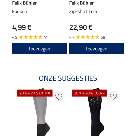
Felix Bühler
Felix Bühler
Feli
kousen
Zip-shirt Lola
Zip-
4,99 €
22,90 €
24
4.9
41
4.7
68
4.7
toevoegen
toevoegen
ONZE SUGGESTIES
NI
20 % + 20 % EXTRA
20 % + 20 % EXTRA