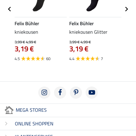
Felix Bühler
Felix Bühler
Kräm
e
kniekousen
kniekousen Glitter
Krame
3,99 €
4,99 €
3,99 €
4,99 €
0,49 €
€
3,19 €
3,19 €
van
4.5
60
4.4
7
4.8
MEGA STORES
ONLINE SHOPPEN