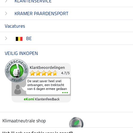
KLANTENSERVICE
KRAMER PAARDENSPORT
Vacatures
BE
VEILIG INKOPEN
Klantbeoordelingen
4.7
/
5
De seat saver heel snel
ontvangen, een trektocht
van 6 dagen ermee gedaan
en deze heeft de beproeving
fantastisch doorstaan.
eKomi
Klantenfeedback
Heerlijk zacht om op te
zitten en de billen wat te
sparen tijdens vele uren na
elkaar in het zadel.
Aanrader.
Klimaatneutrale shop