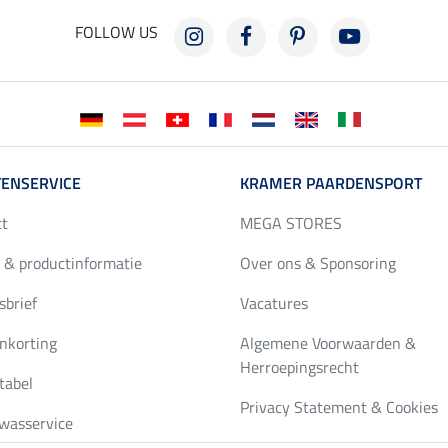
FOLLOW US
ENSERVICE
KRAMER PAARDENSPORT
ct
MEGA STORES
 & productinformatie
Over ons & Sponsoring
brief
Vacatures
nkorting
Algemene Voorwaarden &
Herroepingsrecht
tabel
Privacy Statement & Cookies
wasservice
Impressum