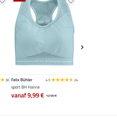
Felix Bühler
SHOWMASTER
30
4.5
24
4
sport BH Hanne
poetstas Cambridge
vanaf 9,99 €
vanaf 11,90 €
12,90 €