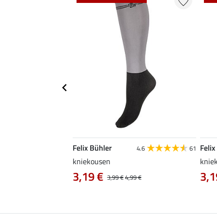
Felix Bühler
Felix
4.6
20
4.6
61
dge
kniekousen
kniek
0 €
3,19 €
3,1
14,90 €
3,99 €
4,99 €