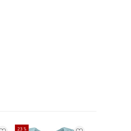
NIEUW
23 %