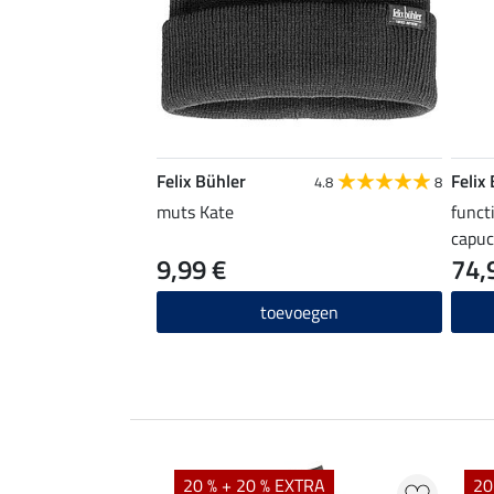
Felix Bühler
Felix
4.8
8
muts Kate
functi
capu
9,99 €
74,
toevoegen
20 % + 20 % EXTRA
20