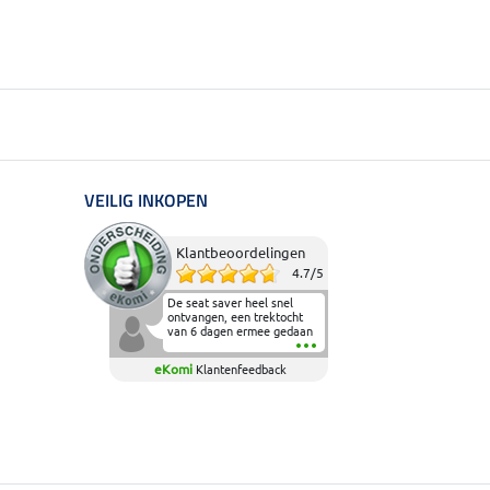
VEILIG INKOPEN
Klantbeoordelingen
4.7
/
5
De seat saver heel snel
ontvangen, een trektocht
van 6 dagen ermee gedaan
en deze heeft de beproeving
fantastisch doorstaan.
eKomi
Klantenfeedback
Heerlijk zacht om op te
zitten en de billen wat te
sparen tijdens vele uren na
elkaar in het zadel.
Aanrader.