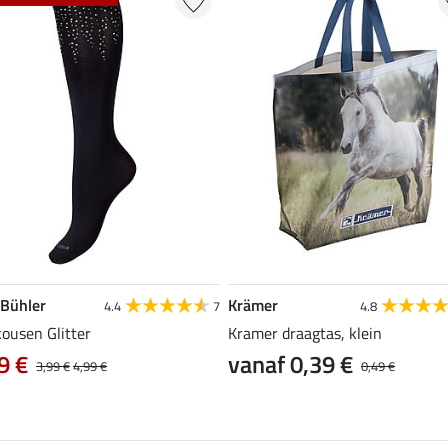
 Bühler
Krämer
4.4
7
4.8
ousen Glitter
Kramer draagtas, klein
9 €
vanaf 0,39 €
3,99 €
4,99 €
0,49 €