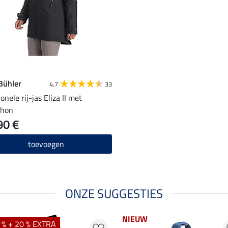
 Bühler
4.7
33
onele rij-jas Eliza II met
chon
90 €
toevoegen
ONZE SUGGESTIES
NIEUW
 % + 20 % EXTRA