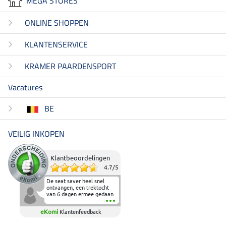
MEGA STORES
ONLINE SHOPPEN
KLANTENSERVICE
KRAMER PAARDENSPORT
Vacatures
BE
VEILIG INKOPEN
Klantbeoordelingen
4.7
/
5
De seat saver heel snel
ontvangen, een trektocht
van 6 dagen ermee gedaan
en deze heeft de beproeving
fantastisch doorstaan.
eKomi
Klantenfeedback
Heerlijk zacht om op te
zitten en de billen wat te