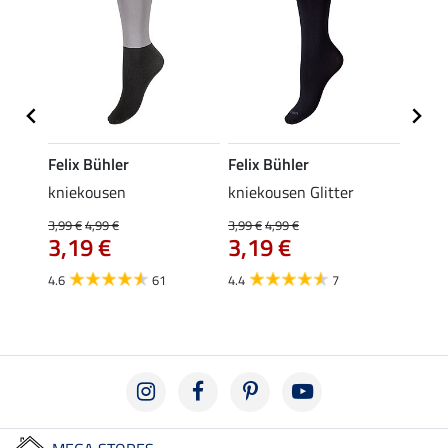
Felix Bühler
Felix Bühler
Kräm
e
kniekousen
kniekousen Glitter
Krame
3,99 €
4,99 €
3,99 €
4,99 €
0,49 €
€
3,19 €
3,19 €
van
4.6
61
4.4
7
4.8