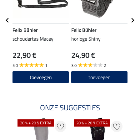
Felix Bühler
Felix Bühler
Feli
schoudertas Macey
horloge Shiny
week
22,90 €
24,90 €
29
5.0
1
3.0
2
toevoegen
toevoegen
ONZE SUGGESTIES
NI
20 % + 20 % EXTRA
20 % + 20 % EXTRA