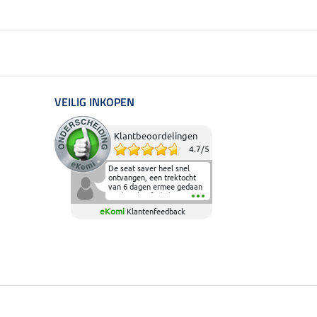
VEILIG INKOPEN
Klantbeoordelingen
4.7
/
5
De seat saver heel snel
ontvangen, een trektocht
van 6 dagen ermee gedaan
en deze heeft de beproeving
fantastisch doorstaan.
eKomi
Klantenfeedback
Heerlijk zacht om op te
zitten en de billen wat te
sparen tijdens vele uren na
elkaar in het zadel.
Aanrader.