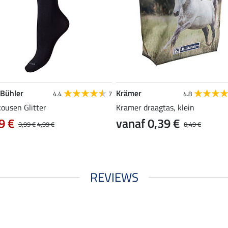
 Bühler
Krämer
4.4
7
4.8
ousen Glitter
Kramer draagtas, klein
9 €
vanaf 0,39 €
3,99 €
4,99 €
0,49 €
REVIEWS