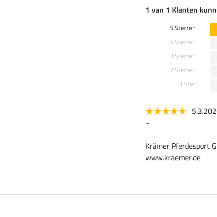
1 van 1 Klanten kunn
5 Sterren
4 Sterren
3 Sterren
2 Sterren
1 Ster
5.3.20
-
Krämer Pferdesport G
www.kraemer.de