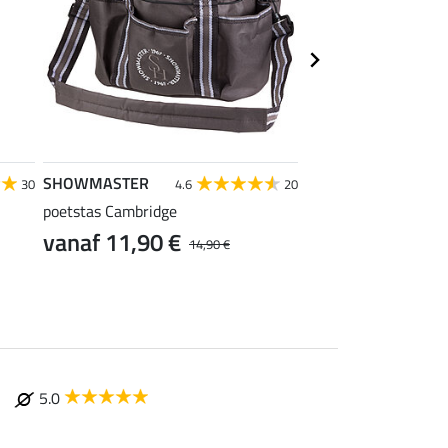
SHOWMASTER
SHOWMASTER
30
4.6
20
4
poetstas Cambridge
deken- en zadeldekt
10,90 €
vanaf 11,90 €
14,90 €
5.0