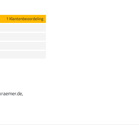
1 Klantenbeoordeling
kraemer.de,