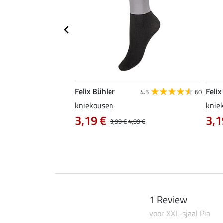
Felix Bühler
Felix
4.8
12
4.5
60
dektas York
kniekousen
kniek
3,19 €
3,1
3,99 €
4,99 €
1 Review
voor XXL-sjaal Pia