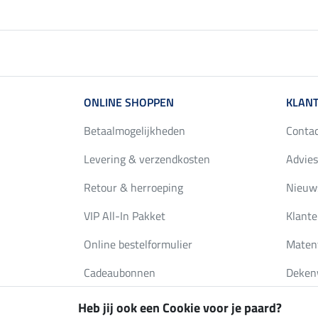
ONLINE SHOPPEN
KLANT
Betaalmogelijkheden
Conta
Levering & verzendkosten
Advies
Retour & herroeping
Nieuws
VIP All-In Pakket
Klante
Online bestelformulier
Maten
Cadeaubonnen
Deken
FAQ
Catalo
Heb jij ook een Cookie voor je paard?