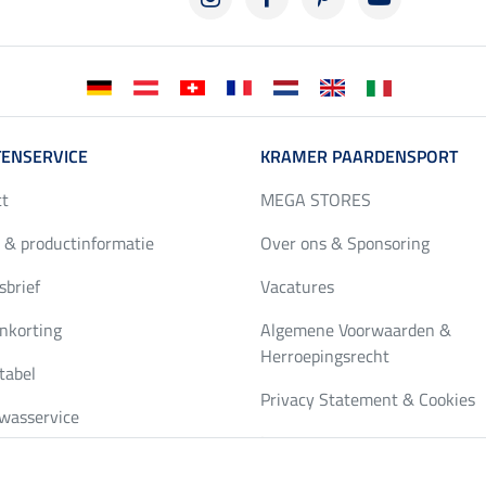
ENSERVICE
KRAMER PAARDENSPORT
ct
MEGA STORES
 & productinformatie
Over ons & Sponsoring
brief
Vacatures
nkorting
Algemene Voorwaarden &
Herroepingsrecht
tabel
Privacy Statement & Cookies
wasservice
Impressum
gus bestellen