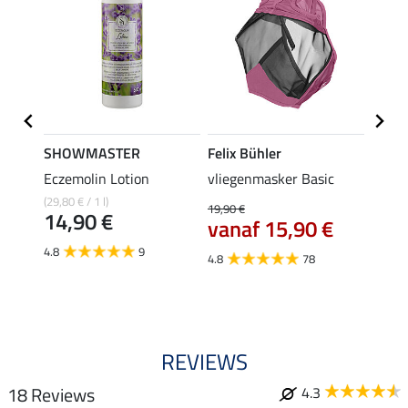
SHOWMASTER
Felix Bühler
Felix
c Pro
Eczemolin Lotion
vliegenmasker Basic
Pull-
vlieg
(29,80 € / 1 l)
19,90 €
14,90 €
vanaf 15,90 €
19,90 
€
van
4.8
9
4.8
78
4.6
REVIEWS
18 Reviews
4.3