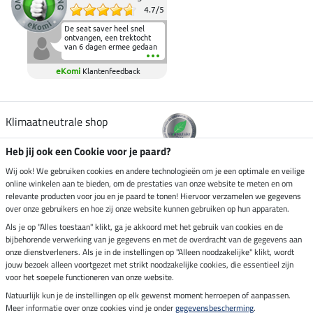
4.7
/
5
De seat saver heel snel
ontvangen, een trektocht
van 6 dagen ermee gedaan
en deze heeft de beproeving
fantastisch doorstaan.
eKomi
Klantenfeedback
Heerlijk zacht om op te
zitten en de billen wat te
sparen tijdens vele uren na
elkaar in het zadel.
Aanrader.
Klimaatneutrale shop
Heb jij ook een Cookie voor je paard?
Verzending per
Wij ook! We gebruiken cookies en andere technologieën om je een optimale en veilige
online winkelen aan te bieden, om de prestaties van onze website te meten en om
relevante producten voor jou en je paard te tonen! Hiervoor verzamelen we gegevens
over onze gebruikers en hoe zij onze website kunnen gebruiken op hun apparaten.
Veilig betalen met
Als je op "Alles toestaan" klikt, ga je akkoord met het gebruik van cookies en de
bijbehorende verwerking van je gegevens en met de overdracht van de gegevens aan
onze dienstverleners. Als je in de instellingen op "Alleen noodzakelijke" klikt, wordt
jouw bezoek alleen voortgezet met strikt noodzakelijke cookies, die essentieel zijn
Impressum
voor het soepele functioneren van onze website.
Natuurlijk kun je de instellingen op elk gewenst moment herroepen of aanpassen.
Meer informatie over onze cookies vind je onder
gegevensbescherming
.