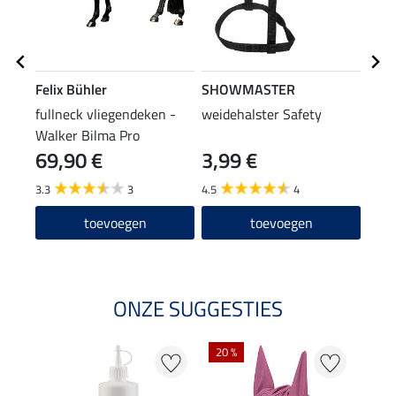
Felix Bühler
SHOWMASTER
SHO
fullneck vliegendeken -
weidehalster Safety
hals
Walker Bilma Pro
69,90 €
3,99 €
5,9
3.3
3
4.5
4
4.6
toevoegen
toevoegen
ONZE SUGGESTIES
20 %
20 %