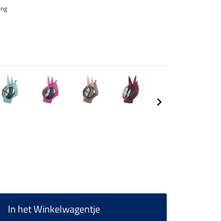
ing
In het Winkelwagentje