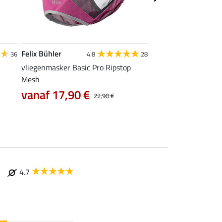
Felix Bühler
Felix Bühler
36
4.8
28
4
vliegenmasker Basic Pro Ripstop
vliegenmasker Ear-F
Mesh
vanaf 16,90 €
vanaf 17,90 €
22,90 €
4.7