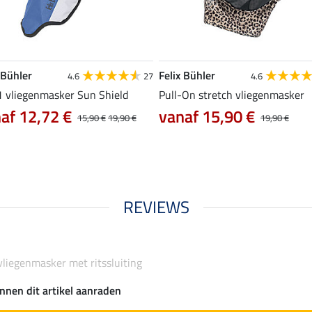
 Bühler
Felix Bühler
4.6
27
4.6
 1 vliegenmasker Sun Shield
Pull-On stretch vliegenmasker
af 12,72 €
vanaf 15,90 €
15,90 €
19,90 €
19,90 €
REVIEWS
vliegenmasker met ritssluiting
nnen dit artikel aanraden