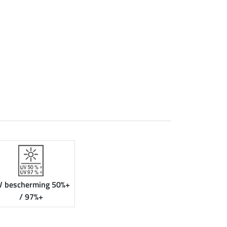
V bescherming 50%+
/ 97%+