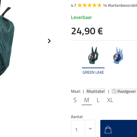
4.7
14 Klantenbeoordel
Leverbaar
24,90 €
GREEN LAKE
Maat: |
Maattabel
|
Raadgever
S
M
L
XL
Aantal: