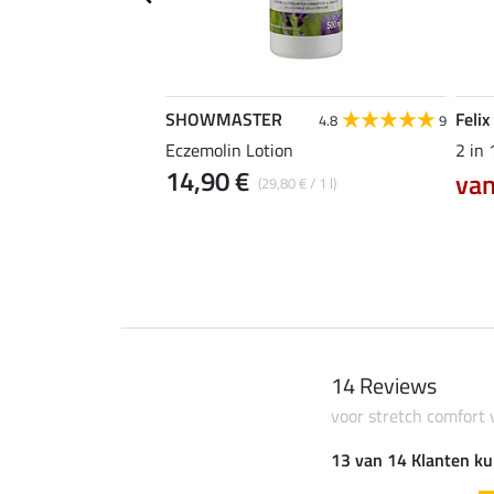
SHOWMASTER
Felix
4.8
36
4.8
9
ar-Free
Eczemolin Lotion
2 in
14,90 €
0 €
van
(29,80 € / 1 l)
21,90 €
14 Reviews
voor stretch comfort 
13 van 14 Klanten ku