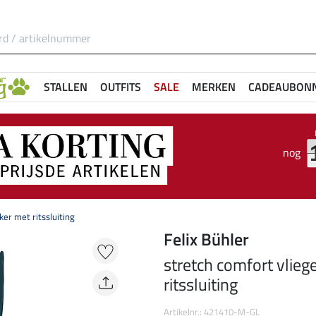
STALLEN
OUTFITS
SALE
MERKEN
CADEAUBON
nog
er met ritssluiting
Felix Bühler
stretch comfort vlie
ritssluiting
Artikelnr.: 421410-M-GL