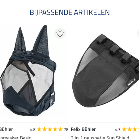
BIJPASSENDE ARTIKELEN
 Bühler
Felix Bühler
4.8
78
4.3
enmasker Basic
2 in 1 neusnetje Sun Shield