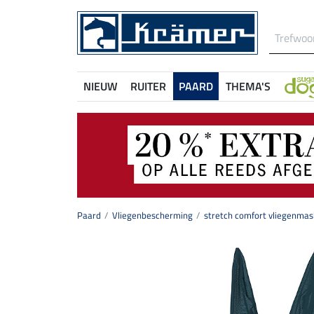
NIEUW
RUITER
PAARD
THEMA'S
Paard
Vliegenbescherming
stretch comfort vliegenmask