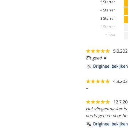
5 Sterren
4 Sterren
3 Sterren
2 Sterren
1 Ster
5.8.20
Zit goed. #
Origineel bekijken
4.8.20
-
12.7.2
Het vliegenmasker is
verdragen en door he
Origineel bekijken