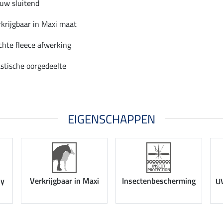
uw sluitend
rkrijgbaar in Maxi maat
chte fleece afwerking
astische oorgedeelte
EIGENSCHAPPEN
ny
Verkrijgbaar in Maxi
Insectenbescherming
U