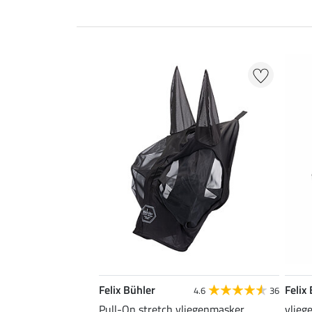
Felix Bühler
Felix
4.6
36
Pull-On stretch vliegenmasker
vlieg