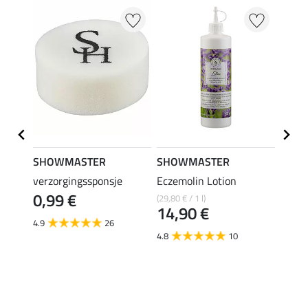
SHOWMASTER
SHOWMASTER
SHO
Refill
verzorgingssponsje
Eczemolin Lotion
hoefo
0,99 €
(29,80 € / 1 l)
(25,80 €
14,90 €
12,
4.9
26
4.8
10
4.6