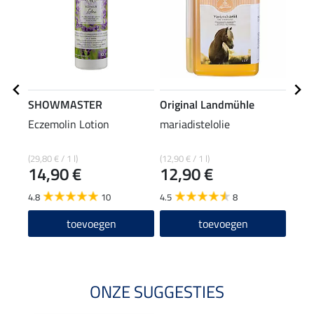
SHOWMASTER
Original Landmühle
SHO
Eczemolin Lotion
mariadistelolie
Ecze
(29,80 € / 1 l)
(12,90 € / 1 l)
(27,80
14,90 €
12,90 €
13
4.8
10
4.5
8
5.0
toevoegen
toevoegen
ONZE SUGGESTIES