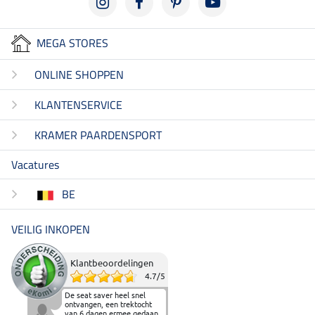
MEGA STORES
ONLINE SHOPPEN
KLANTENSERVICE
KRAMER PAARDENSPORT
Vacatures
BE
VEILIG INKOPEN
Klantbeoordelingen
4.7
/
5
De seat saver heel snel
ontvangen, een trektocht
van 6 dagen ermee gedaan