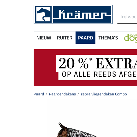
NIEUW
RUITER
PAARD
THEMA'S
Paard
Paardendekens
zebra vliegendeken Combo