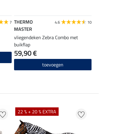
THERMO
THERMO MASTER
7
4.6
10
MASTER
zebra vliegendeken
vliegendeken Zebra Combo met
44,90 €
buikflap
59,90 €
toevo
toevoegen
22 % + 20 % EXTRA