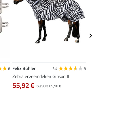
Felix Bühler
THERMO
8
3.4
8
MASTER
Zebra eczeemdeken Gibson II
dekensluiting Protek
55,92 €
69,90 €
89,90 €
6,99 €