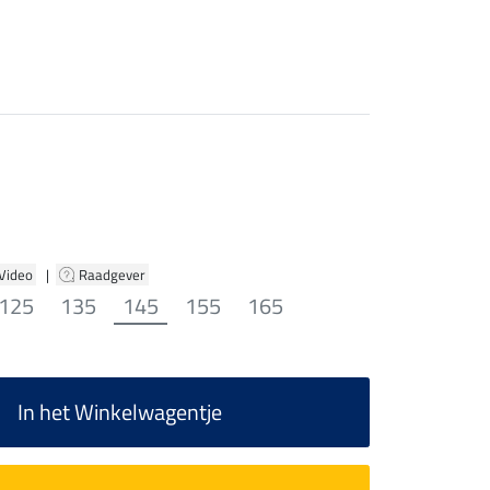
 Video
|
Raadgever
125
135
145
155
165
In het Winkelwagentje