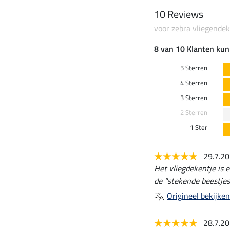
10 Reviews
voor zebra vliegend
8 van 10 Klanten kun
5 Sterren
4 Sterren
3 Sterren
2 Sterren
1 Ster
29.7.2
Het vliegdekentje is 
de "stekende beestjes"
Origineel bekijken
28.7.2