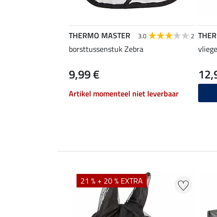
THERMO MASTER
THE
3.0
2
borsttussenstuk Zebra
vlieg
9,99 €
12,
Artikel momenteel niet leverbaar
21 % + 20 % EXTRA