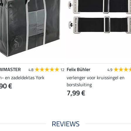
WMASTER
Felix Bühler
4.8
12
4.9
n- en zadeldektas York
verlenger voor kruissingel en
90 €
borstsluiting
7,99 €
REVIEWS