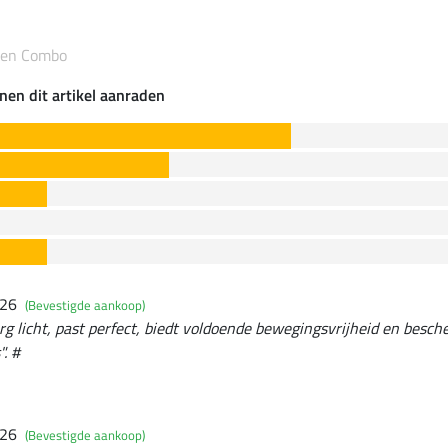
eken Combo
nen dit artikel aanraden
026
(Bevestigde aankoop)
erg licht, past perfect, biedt voldoende bewegingsvrijheid en besc
. #
026
(Bevestigde aankoop)