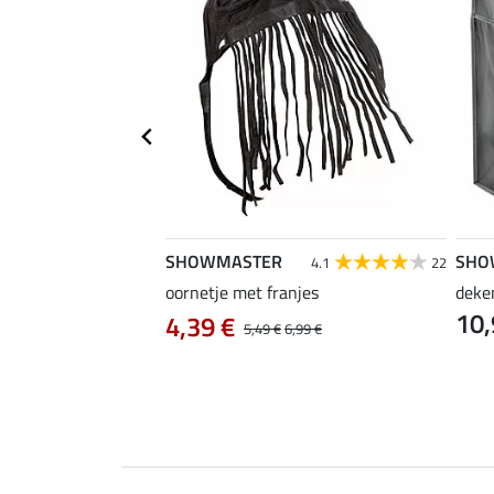
SHOWMASTER
SHO
5.0
4
4.1
22
oornetje met franjes
deke
10,
otektor
4,39 €
5,49 €
6,99 €