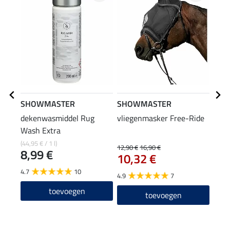
SHOWMASTER
SHOWMASTER
SHO
dekenwasmiddel Rug
vliegenmasker Free-Ride
vlie
Wash Extra
voor
3,9
(44,95 € / 1 l)
12,90 €
16,90 €
8,99 €
10,32 €
4.6
4.7
10
4.9
7
toevoegen
toevoegen