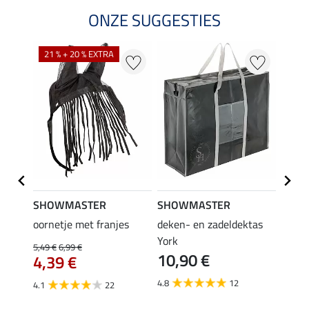
ONZE SUGGESTIES
21 % + 20 % EXTRA
SHOWMASTER
SHOWMASTER
Felix
n
oornetje met franjes
deken- en zadeldektas
verle
York
kruis
5,49 €
6,99 €
10,90 €
borsts
4,39 €
7,9
4.8
12
4.1
22
4.9