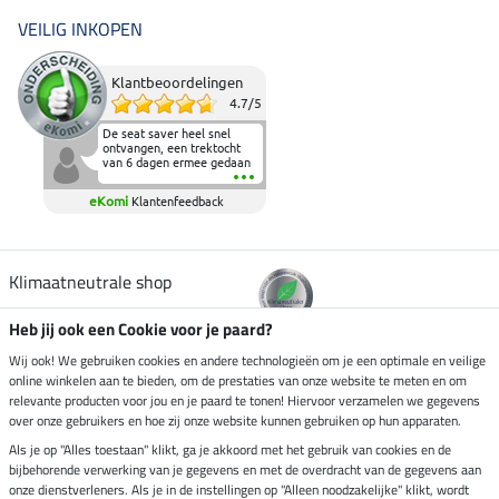
VEILIG INKOPEN
Klantbeoordelingen
4.7
/
5
De seat saver heel snel
ontvangen, een trektocht
van 6 dagen ermee gedaan
en deze heeft de beproeving
fantastisch doorstaan.
eKomi
Klantenfeedback
Heerlijk zacht om op te
zitten en de billen wat te
sparen tijdens vele uren na
elkaar in het zadel.
Aanrader.
Klimaatneutrale shop
Heb jij ook een Cookie voor je paard?
Verzending per
Wij ook! We gebruiken cookies en andere technologieën om je een optimale en veilige
online winkelen aan te bieden, om de prestaties van onze website te meten en om
relevante producten voor jou en je paard te tonen! Hiervoor verzamelen we gegevens
over onze gebruikers en hoe zij onze website kunnen gebruiken op hun apparaten.
Veilig betalen met
Als je op "Alles toestaan" klikt, ga je akkoord met het gebruik van cookies en de
bijbehorende verwerking van je gegevens en met de overdracht van de gegevens aan
onze dienstverleners. Als je in de instellingen op "Alleen noodzakelijke" klikt, wordt