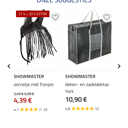
21 % + 20 % EXTRA
SHOWMASTER
SHOWMASTER
Felix
ektor
oornetje met franjes
deken- en zadeldektas
verle
York
kruis
5,49 €
6,99 €
10,90 €
borsts
4,39 €
7,9
4.8
12
4.1
22
4.9