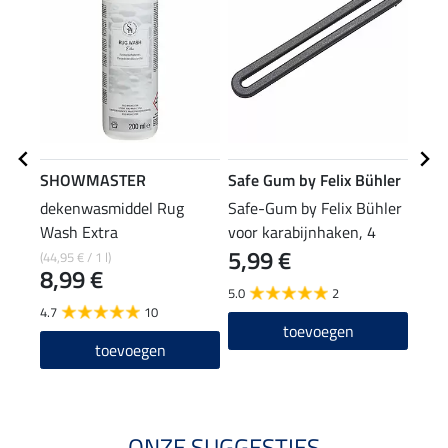
SHOWMASTER
Safe Gum by Felix Bühler
Feli
dekenwasmiddel Rug
Safe-Gum by Felix Bühler
deke
Wash Extra
voor karabijnhaken, 4
Stor
5,99 €
22
stuks
(44,95 € / 1 l)
8,99 €
5.0
2
4.5
4.7
10
toevoegen
toevoegen
ONZE SUGGESTIES