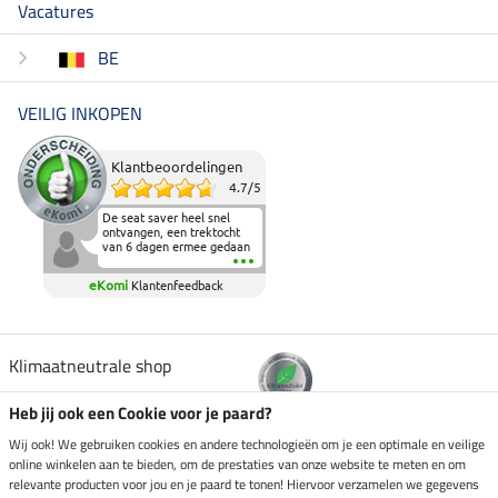
Vacatures
BE
VEILIG INKOPEN
Klantbeoordelingen
4.7
/
5
De seat saver heel snel
ontvangen, een trektocht
van 6 dagen ermee gedaan
en deze heeft de beproeving
fantastisch doorstaan.
eKomi
Klantenfeedback
Heerlijk zacht om op te
zitten en de billen wat te
sparen tijdens vele uren na
elkaar in het zadel.
Aanrader.
Klimaatneutrale shop
Heb jij ook een Cookie voor je paard?
Verzending per
Wij ook! We gebruiken cookies en andere technologieën om je een optimale en veilige
online winkelen aan te bieden, om de prestaties van onze website te meten en om
relevante producten voor jou en je paard te tonen! Hiervoor verzamelen we gegevens