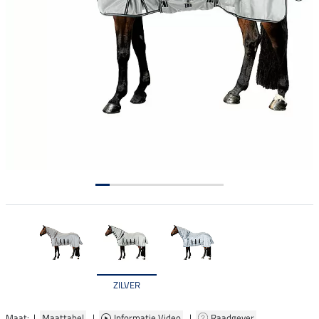
ZILVER
Maat: |
Maattabel
|
Informatie Video
|
Raadgever