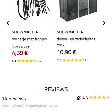
SHOWMASTER
SHOWMASTER
Felix
ektor
oornetje met franjes
deken- en zadeldektas
verle
York
kruis
5,49 €
6,99 €
10,90 €
borsts
4,39 €
7,9
4.8
12
4.1
22
4.9
REVIEWS
14 Reviews
4.3
voor fullneck vliegendeken Karoo