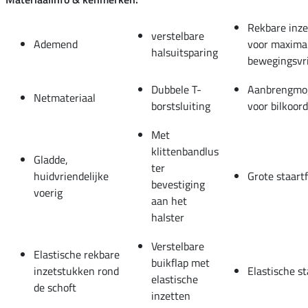
Rekbare inz
verstelbare
Ademend
voor maxima
halsuitsparing
bewegingsvri
Dubbele T-
Aanbrengmog
Netmateriaal
borstsluiting
voor bilkoor
Met
klittenbandlus
Gladde,
ter
huidvriendelijke
Grote staartf
bevestiging
voerig
aan het
halster
Verstelbare
Elastische rekbare
buikflap met
inzetstukken rond
Elastische s
elastische
de schoft
inzetten