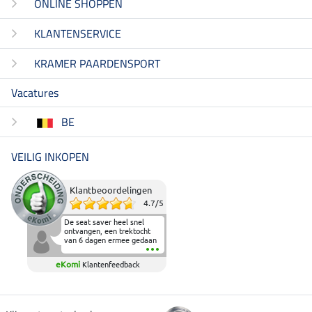
ONLINE SHOPPEN
KLANTENSERVICE
KRAMER PAARDENSPORT
Vacatures
BE
VEILIG INKOPEN
Klantbeoordelingen
4.7
/
5
De seat saver heel snel
ontvangen, een trektocht
van 6 dagen ermee gedaan
en deze heeft de beproeving
fantastisch doorstaan.
eKomi
Klantenfeedback
Heerlijk zacht om op te
zitten en de billen wat te
sparen tijdens vele uren na
elkaar in het zadel.
Aanrader.