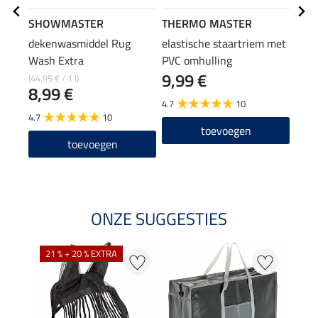
SHOWMASTER
THERMO MASTER
Safe
dekenwasmiddel Rug
elastische staartriem met
Safe
Wash Extra
PVC omhulling
voor
9,99 €
5,9
(44,95 € / 1 l)
8,99 €
4.7
10
4.8
4.7
10
toevoegen
toevoegen
ONZE SUGGESTIES
21 % + 20 % EXTRA