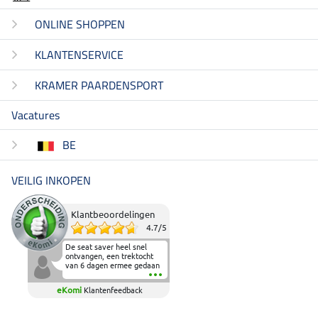
ONLINE SHOPPEN
KLANTENSERVICE
KRAMER PAARDENSPORT
Vacatures
BE
VEILIG INKOPEN
Klantbeoordelingen
4.7
/
5
De seat saver heel snel
ontvangen, een trektocht
van 6 dagen ermee gedaan
en deze heeft de beproeving
fantastisch doorstaan.
eKomi
Klantenfeedback
Heerlijk zacht om op te
zitten en de billen wat te
sparen tijdens vele uren na