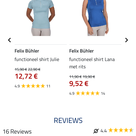
Felix Bühler
Felix Bühler
Felix
functioneel shirt Julie
functioneel shirt Lana
polosh
met rits
15,90 €
22,90 €
15,90 
12,72 €
12,
11,90 €
19,90 €
9,52 €
4.9
11
4.8
4.9
14
REVIEWS
16 Reviews
4.4