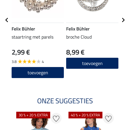
Felix Bühler
Felix Bühler
Feli
staartring met parels
broche Cloud
weds
2,99 €
8,99 €
39,90
31
3.8
4
toevoegen
toevoegen
ONZE SUGGESTIES
30 % + 20 % EXTRA
40 % + 20 % EXTRA
20 %