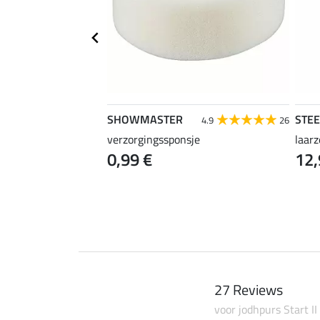
SHOWMASTER
STE
4.7
21
4.9
26
verzorgingssponsje
laar
0,99 €
12,
27 Reviews
voor jodhpurs Start II