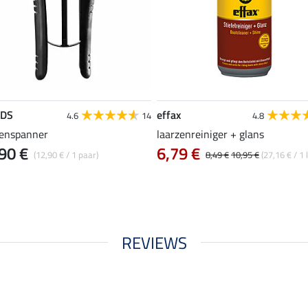
EDS
effax
4.6
14
4.8
zenspanner
laarzenreiniger + glans
90 €
6,79 €
(12,90 € / 1 paar)
8,49 €
10,95 €
(27,16 € / 1 l
REVIEWS