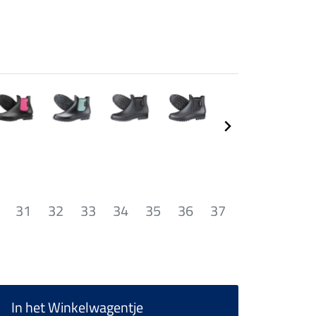
31
32
33
34
35
36
37
In het Winkelwagentje