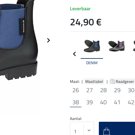
Leverbaar
24,90 €
DENIM
Maat: |
Maattabel
|
Raadgever
26
27
28
29
30
38
39
40
41
42
Aantal: