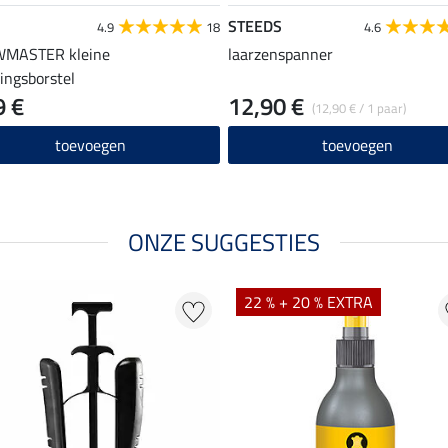
STEEDS
4.9
18
4.6
MASTER kleine
laarzenspanner
gingsborstel
9 €
12,90 €
(12,90 € / 1 paar)
toevoegen
toevoegen
ONZE SUGGESTIES
22 % + 20 % EXTRA