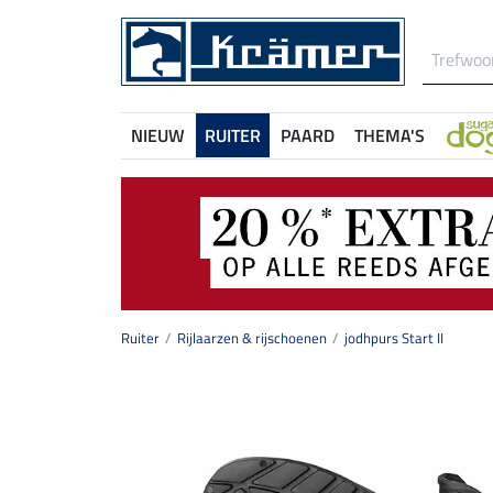
NIEUW
RUITER
PAARD
THEMA'S
Ruiter
Rijlaarzen & rijschoenen
jodhpurs Start II