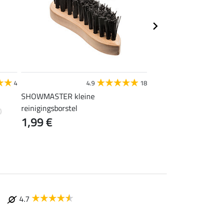
STEEDS
4
4.9
18
4
SHOWMASTER kleine
laarzentas
14,90 €
reinigingsborstel
)
1,99 €
4.7