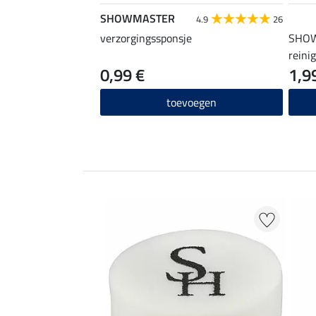
SHOWMASTER
4.9
26
verzorgingssponsje
SHOW
reini
0,99 €
1,9
toevoegen