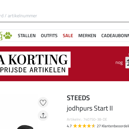
STALLEN
OUTFITS
SALE
MERKEN
CADEAUBON
nog
STEEDS
jodhpurs Start II
Artikelnr.: 740750-38-DE
4.7
27 Klantenbeoordel