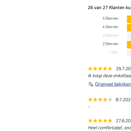
26 van 27 Klanten ku
5 Sterren
4 Sterren
3 Sterren
2 Sterren
1 Ster
29.7.2
Ik koop deze enkellaar
Origineel bekijken
8.7.20
-
27.6.2
Heel comfortabel, onda