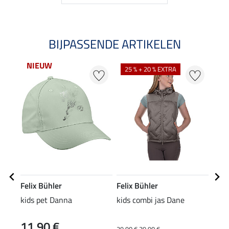
BIJPASSENDE ARTIKELEN
NIEUW
NI
25 % + 20 % EXTRA
Felix Bühler
Felix Bühler
Feli
kids pet Danna
kids combi jas Dane
func
Blan
11,90 €
17
29,90 €
39,90 €