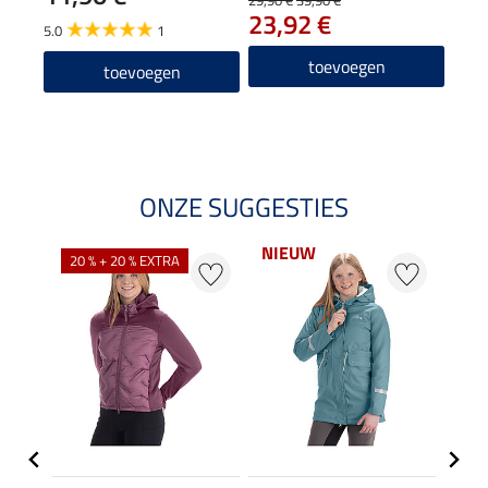
23,92 €
5.0
1
5.0
toevoegen
toevoegen
ONZE SUGGESTIES
NIEUW
NI
20 % + 20 % EXTRA