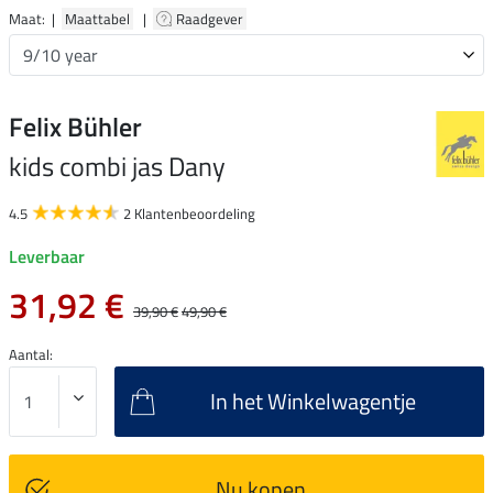
Maat: |
Maattabel
|
Raadgever
Felix Bühler
kids combi jas Dany
4.5
2 Klantenbeoordeling
Leverbaar
31,92 €
39,90 €
49,90 €
Aantal:
In het Winkelwagentje
Nu kopen