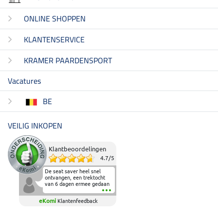
ONLINE SHOPPEN
KLANTENSERVICE
KRAMER PAARDENSPORT
Vacatures
BE
VEILIG INKOPEN
Klantbeoordelingen
4.7
/
5
De seat saver heel snel
ontvangen, een trektocht
van 6 dagen ermee gedaan
en deze heeft de beproeving
fantastisch doorstaan.
eKomi
Klantenfeedback
Heerlijk zacht om op te
zitten en de billen wat te
sparen tijdens vele uren na