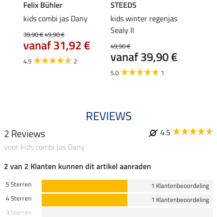
Felix Bühler
STEEDS
STEE
et
kids combi jas Dany
kids winter regenjas
functi
Sealy II
Firie
39,90 €
49,90 €
vanaf 31,92 €
49,90 €
54,90 
€
vanaf 39,90 €
van
4.5
2
5.0
1
4.8
REVIEWS
2 Reviews
4.5
voor kids combi jas Dany
2 van 2 Klanten kunnen dit artikel aanraden
5 Sterren
1 Klantenbeoordeling
4 Sterren
1 Klantenbeoordeling
3 Sterren