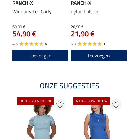
RANCH-X
RANCH-X
Windbreaker Carly
nylon halster
69,90 €
26,90 €
54,90 €
21,90 €
4.5
4
5.0
1
toevoegen
toevoegen
ONZE SUGGESTIES
30 % + 20 % EXTRA
40 % + 20 % EXTRA
20 %