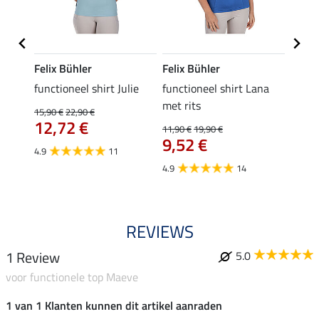
Felix Bühler
Felix Bühler
Felix
functioneel shirt Julie
functioneel shirt Lana
polosh
met rits
15,90 €
22,90 €
15,90 
12,72 €
12,
11,90 €
19,90 €
9,52 €
4.9
11
4.8
4.9
14
REVIEWS
1 Review
5.0
voor functionele top Maeve
1 van 1 Klanten kunnen dit artikel aanraden