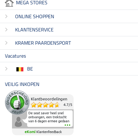
MEGA STORES
ONLINE SHOPPEN
KLANTENSERVICE
KRAMER PAARDENSPORT
Vacatures
BE
VEILIG INKOPEN
Klantbeoordelingen
4.7
/
5
De seat saver heel snel
ontvangen, een trektocht
van 6 dagen ermee gedaan
en deze heeft de beproeving
fantastisch doorstaan.
eKomi
Klantenfeedback
Heerlijk zacht om op te
zitten en de billen wat te