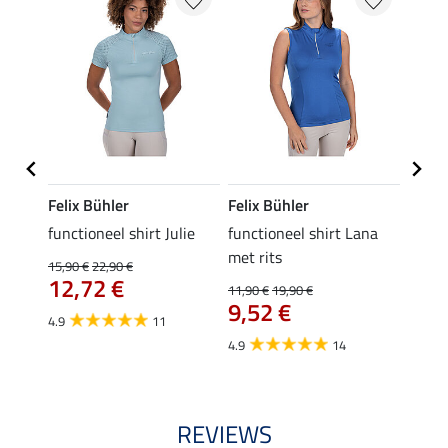
Felix Bühler
Felix Bühler
Felix
functioneel shirt Julie
functioneel shirt Lana
polosh
met rits
15,90 €
22,90 €
15,90 
12,72 €
12,
11,90 €
19,90 €
9,52 €
4.9
11
4.8
4.9
14
REVIEWS