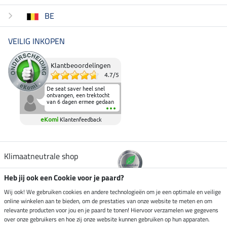
BE
VEILIG INKOPEN
Klantbeoordelingen
4.7
/
5
De seat saver heel snel
ontvangen, een trektocht
van 6 dagen ermee gedaan
en deze heeft de beproeving
fantastisch doorstaan.
eKomi
Klantenfeedback
Heerlijk zacht om op te
zitten en de billen wat te
sparen tijdens vele uren na
elkaar in het zadel.
Aanrader.
Klimaatneutrale shop
Heb jij ook een Cookie voor je paard?
Verzending per
Wij ook! We gebruiken cookies en andere technologieën om je een optimale en veilige
online winkelen aan te bieden, om de prestaties van onze website te meten en om
relevante producten voor jou en je paard te tonen! Hiervoor verzamelen we gegevens
over onze gebruikers en hoe zij onze website kunnen gebruiken op hun apparaten.