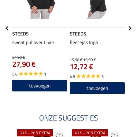
STEEDS
STEEDS
STE
sweat pullover Livie
fleecejas Inga
pet T
9,9
34,90 €
15,90 €
19,90 €
27,90 €
12,72 €
4.8
5.0
1
4.8
5
toevoegen
toevoegen
ONZE SUGGESTIES
30 % + 20 % EXTRA
40 % + 20 % EXTRA
20 %