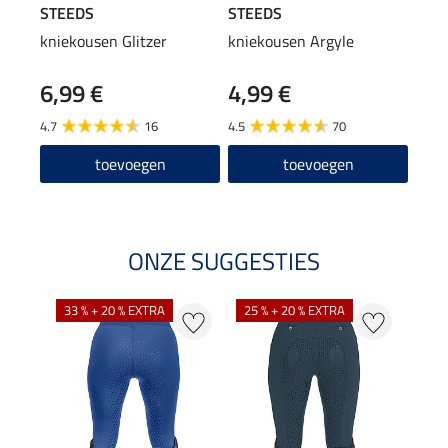
STEEDS
STEEDS
Feli
kniekousen Glitzer
kniekousen Argyle
pet 
6,99 €
4,99 €
8,9
4.7
16
4.5
70
4.6
toevoegen
toevoegen
ONZE SUGGESTIES
33 % + 20 % EXTRA
25 % + 20 % EXTRA
20 %