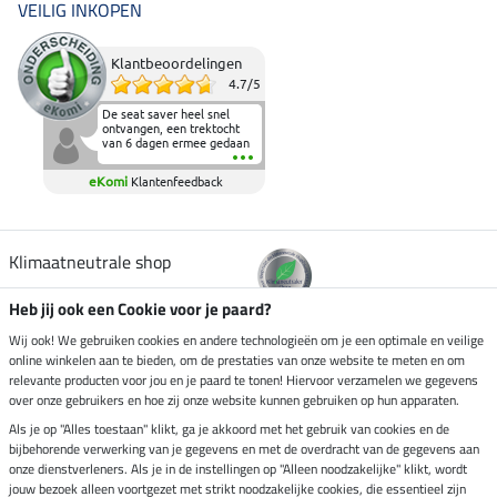
VEILIG INKOPEN
Klantbeoordelingen
4.7
/
5
De seat saver heel snel
ontvangen, een trektocht
van 6 dagen ermee gedaan
en deze heeft de beproeving
fantastisch doorstaan.
eKomi
Klantenfeedback
Heerlijk zacht om op te
zitten en de billen wat te
sparen tijdens vele uren na
elkaar in het zadel.
Aanrader.
Klimaatneutrale shop
Heb jij ook een Cookie voor je paard?
Verzending per
Wij ook! We gebruiken cookies en andere technologieën om je een optimale en veilige
online winkelen aan te bieden, om de prestaties van onze website te meten en om
relevante producten voor jou en je paard te tonen! Hiervoor verzamelen we gegevens
over onze gebruikers en hoe zij onze website kunnen gebruiken op hun apparaten.
Veilig betalen met
Als je op "Alles toestaan" klikt, ga je akkoord met het gebruik van cookies en de
bijbehorende verwerking van je gegevens en met de overdracht van de gegevens aan
onze dienstverleners. Als je in de instellingen op "Alleen noodzakelijke" klikt, wordt
jouw bezoek alleen voortgezet met strikt noodzakelijke cookies, die essentieel zijn