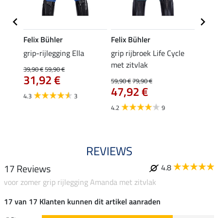
Felix Bühler
Felix Bühler
Felix
 met
grip-rijlegging Ella
grip rijbroek Life Cycle
grip 
le
met zitvlak
met z
39,90 €
59,90 €
31,92 €
59,90 €
79,90 €
59,90 
47,92 €
van
4.3
3
4.2
9
4.8
REVIEWS
17 Reviews
4.8
voor zomer grip rijlegging Amanda met zitvlak
17 van 17 Klanten kunnen dit artikel aanraden