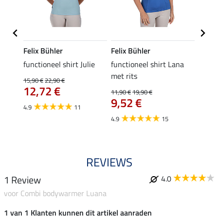
Felix Bühler
Felix Bühler
Felix
functioneel shirt Julie
functioneel shirt Lana
polosh
met rits
15,90 €
22,90 €
15,90 
12,72 €
12,
11,90 €
19,90 €
9,52 €
4.9
11
4.8
4.9
15
REVIEWS
1 Review
4.0
voor Combi bodywarmer Luana
1 van 1 Klanten kunnen dit artikel aanraden