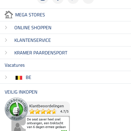
MEGA STORES
ONLINE SHOPPEN
KLANTENSERVICE
KRAMER PAARDENSPORT
Vacatures
BE
VEILIG INKOPEN
Klantbeoordelingen
4.7
/
5
De seat saver heel snel
ontvangen, een trektocht
van 6 dagen ermee gedaan
en deze heeft de beproeving