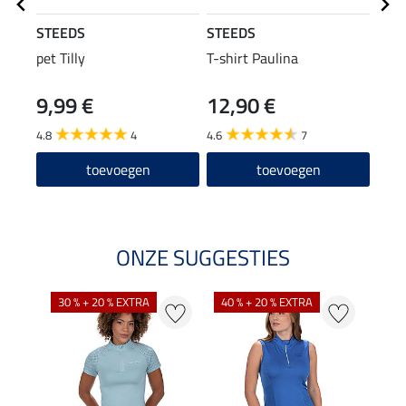
STEEDS
STEEDS
STE
pet Tilly
T-shirt Paulina
hoof
9,99 €
12,90 €
4,9
4.8
4
4.6
7
toevoegen
toevoegen
ONZE SUGGESTIES
30 % + 20 % EXTRA
40 % + 20 % EXTRA
20 %