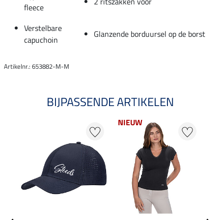
2 ritszakken voor
fleece
Verstelbare
Glanzende borduursel op de borst
capuchoin
Artikelnr.: 653882-M-M
BIJPASSENDE ARTIKELEN
NIEUW
NI