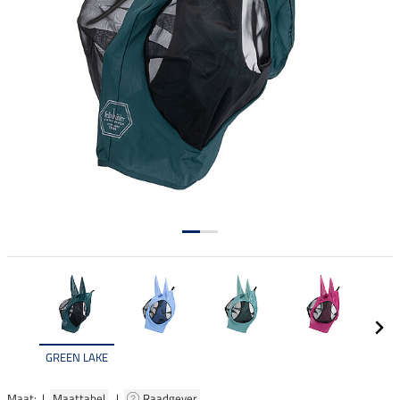
GREEN LAKE
Maat: |
Maattabel
|
Raadgever