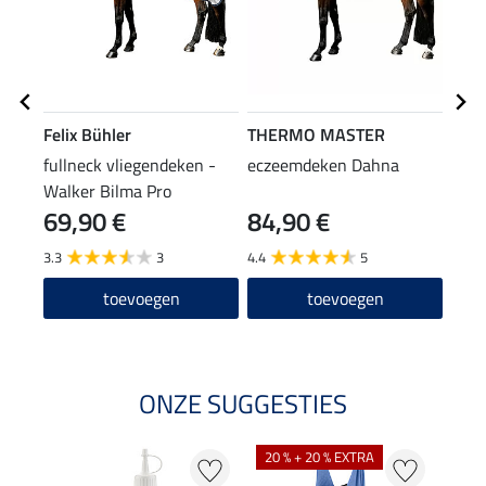
Felix Bühler
THERMO MASTER
Feli
fullneck vliegendeken -
eczeemdeken Dahna
vlie
Walker Bilma Pro
Comf
69,90 €
84,90 €
19
3.3
3
4.4
5
5.0
toevoegen
toevoegen
ONZE SUGGESTIES
20 % + 20 % EXTRA
20 %