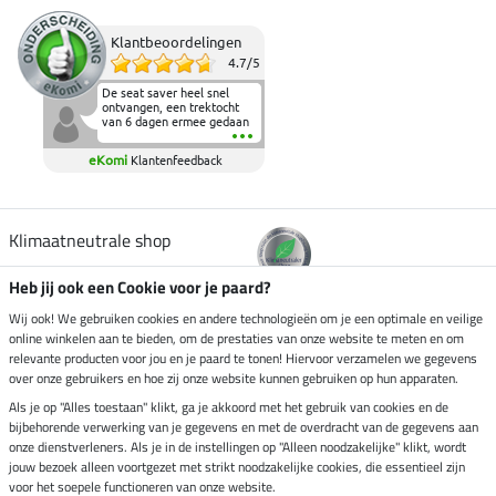
Klantbeoordelingen
4.7
/
5
De seat saver heel snel
ontvangen, een trektocht
van 6 dagen ermee gedaan
en deze heeft de beproeving
fantastisch doorstaan.
eKomi
Klantenfeedback
Heerlijk zacht om op te
zitten en de billen wat te
sparen tijdens vele uren na
elkaar in het zadel.
Aanrader.
Klimaatneutrale shop
Heb jij ook een Cookie voor je paard?
Verzending per
Wij ook! We gebruiken cookies en andere technologieën om je een optimale en veilige
online winkelen aan te bieden, om de prestaties van onze website te meten en om
relevante producten voor jou en je paard te tonen! Hiervoor verzamelen we gegevens
over onze gebruikers en hoe zij onze website kunnen gebruiken op hun apparaten.
Veilig betalen met
Als je op "Alles toestaan" klikt, ga je akkoord met het gebruik van cookies en de
bijbehorende verwerking van je gegevens en met de overdracht van de gegevens aan
onze dienstverleners. Als je in de instellingen op "Alleen noodzakelijke" klikt, wordt
jouw bezoek alleen voortgezet met strikt noodzakelijke cookies, die essentieel zijn
voor het soepele functioneren van onze website.
Impressum