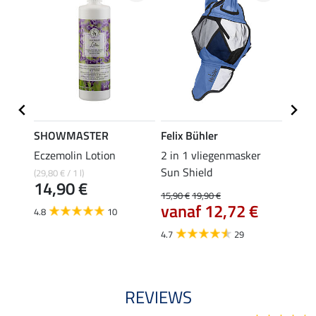
SHOWMASTER
Felix Bühler
Felix
c Pro
Eczemolin Lotion
2 in 1 vliegenmasker
vlieg
Sun Shield
(29,80 € / 1 l)
19,90 
14,90 €
van
15,90 €
19,90 €
€
vanaf 12,72 €
4.8
10
4.8
4.7
29
REVIEWS