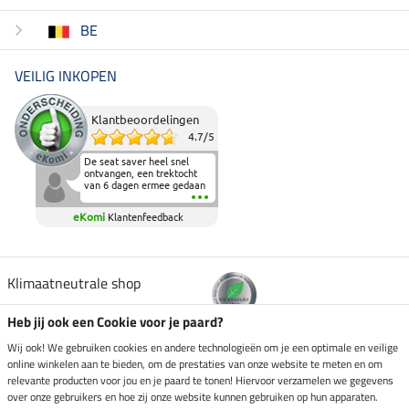
BE
VEILIG INKOPEN
Klantbeoordelingen
4.7
/
5
De seat saver heel snel
ontvangen, een trektocht
van 6 dagen ermee gedaan
en deze heeft de beproeving
fantastisch doorstaan.
eKomi
Klantenfeedback
Heerlijk zacht om op te
zitten en de billen wat te
sparen tijdens vele uren na
elkaar in het zadel.
Aanrader.
Klimaatneutrale shop
Heb jij ook een Cookie voor je paard?
Verzending per
Wij ook! We gebruiken cookies en andere technologieën om je een optimale en veilige
online winkelen aan te bieden, om de prestaties van onze website te meten en om
relevante producten voor jou en je paard te tonen! Hiervoor verzamelen we gegevens
over onze gebruikers en hoe zij onze website kunnen gebruiken op hun apparaten.