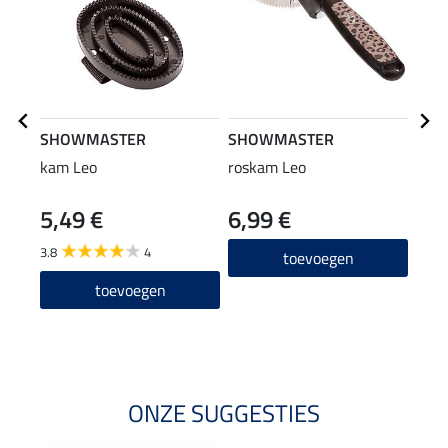
SHOWMASTER
SHOWMASTER
SHO
kam Leo
roskam Leo
Zwe
5,49 €
6,99 €
5,4
3.8
4
toevoegen
Arti
leve
toevoegen
ONZE SUGGESTIES