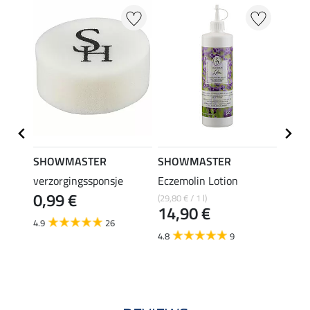
SHOWMASTER
SHOWMASTER
SHO
Refill
verzorgingssponsje
Eczemolin Lotion
hoefo
0,99 €
(29,80 € / 1 l)
(25,80 €
14,90 €
12,
4.9
26
4.8
9
4.6